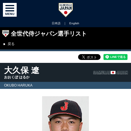
日本語
｜
English
全世代侍ジャパン選手リスト
戻る
大久保 遼
おおくぼ はるか
OKUBO HARUKA