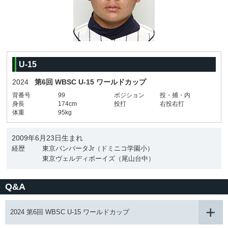
U-15
2024
第6回 WBSC U-15 ワールドカップ
背番号
99
ポジション
投・捕・内
身長
174cm
投打
右投右打
体重
95kg
2009年6月23日生まれ
経歴
東京バンバータJr（ドミニコ学園小）
東京ヴェルディボーイズ（尾山台中）
Q&A
2024 第6回 WBSC U-15 ワールドカップ