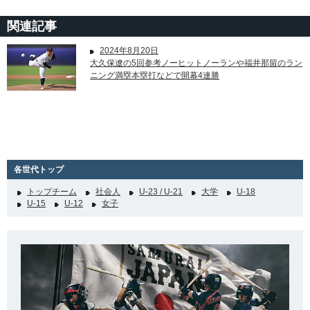
関連記事
2024年8月20日
大久保遼の5回参考ノーヒットノーランや福井那留のラン
ニング満塁本塁打などで開幕4連勝
各世代トップ
トップチーム
社会人
U-23 / U-21
大学
U-18
U-15
U-12
女子