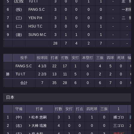
5
(左)投
TU I.T
3
0
0
1
1
-
左 飛
6
(投)
FANG S.C
3
0
0
0
0
-
一邪飛
7
(三)
YEN P.H
3
1
0
0
0
-
二 飛
8
(二)
HSU T.C
3
0
0
0
1
-
-
9
(遊)
SUNG M.C
3
1
1
0
1
-
-
28
7
4
2
7
-
-
投手
投球回
打者
打数
安打
本塁打
三振
四球
死球
犠
FANG S.C
4 1/3
22
17
1
0
4
5
0
0
勝
TU I.T
2 2/3
13
11
5
0
2
2
0
0
合計
7
35
28
6
0
6
7
0
0
日本
守備
打者
打数
安打
打点
四死球
三振
1
1
(中)
松本 悠嗣
3
1
0
1
0
捕ゴロ
四
2
(右)
大棒 琉雅
4
0
0
0
0
三ゴロ
左