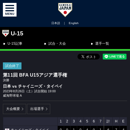
日本語
｜
English
U-15
U-15記事
試合・大会
選手一覧
試合終了
第11回 BFA U15アジア選手権
決勝
日本 vs チャイニーズ・タイペイ
2023年8月26日（土）試合開始 19:00
威海野球場 A
大会概要
出場選手
1
2
3
4
5
6
7
計
H
E