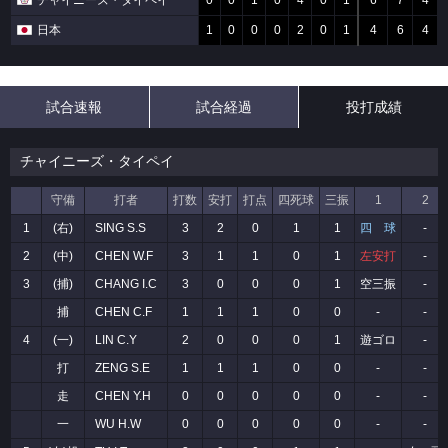
チャイニーズ・タイペイ
0
0
1
0
4
0
1
6
7
4
日本
1
0
0
0
2
0
1
4
6
4
試合速報
試合経過
投打成績
チャイニーズ・タイペイ
守備
打者
打数
安打
打点
四死球
三振
1
2
1
(右)
SING S.S
3
2
0
1
1
四 球
-
2
(中)
CHEN W.F
3
1
1
0
1
左安打
-
3
(捕)
CHANG I.C
3
0
0
0
1
空三振
-
捕
CHEN C.F
1
1
1
0
0
-
-
4
(一)
LIN C.Y
2
0
0
0
1
遊ゴロ
-
打
ZENG S.E
1
1
1
0
0
-
-
走
CHEN Y.H
0
0
0
0
0
-
-
一
WU H.W
0
0
0
0
0
-
-