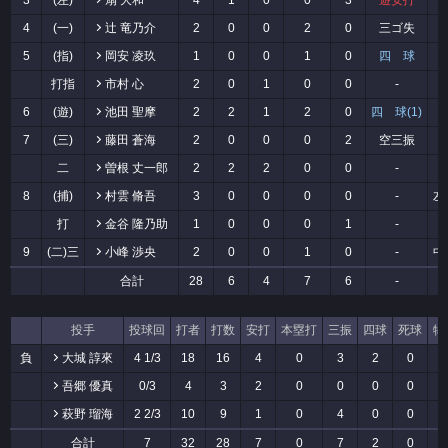
3
(左)
扇 大和
4
1
0
0
3
遊安打
4
(一)
辻 竜乃介
2
0
0
2
0
三ゴ失
5
(指)
岡安 凌玖
1
0
0
1
0
四 球
打指
市村 心
2
0
1
0
0
-
6
(遊)
池田 聖摩
2
2
1
2
0
四 球(1)
7
(三)
藤田 蒼海
2
0
0
0
2
空三振
二
曽根 丈一郎
2
2
2
0
0
-
8
(捕)
村雲 脩吾
3
0
0
0
0
-
左
打
金谷 隆乃助
1
0
0
0
1
-
9
(二)三
小峰 渉央
2
0
0
1
0
-
中
合計
28
6
4
7
6
-
投手
投球回
打者
打数
安打
本塁打
三振
四球
死球
犠
負
大城 諄來
4 1/3
18
16
4
0
3
2
0
吾郷 優真
0/3
4
3
2
0
0
0
0
萩野 瑠海
2 2/3
10
9
1
0
4
0
0
合計
7
32
28
7
0
7
2
0