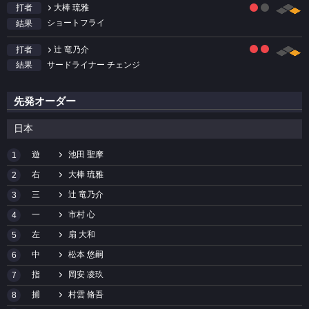
大棒 琉雅
打者
ショートフライ
結果
辻 竜乃介
打者
サードライナー チェンジ
結果
先発オーダー
日本
遊
池田 聖摩
1
右
大棒 琉雅
2
三
辻 竜乃介
3
一
市村 心
4
左
扇 大和
5
中
松本 悠嗣
6
指
岡安 凌玖
7
捕
村雲 脩吾
8