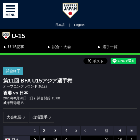
日本語
｜
English
U-15
U-15記事
試合・大会
選手一覧
試合終了
第11回 BFA U15アジア選手権
オープニングラウンド 第1戦
香港 vs 日本
2023年8月20日（日）試合開始 15:00
威海野球場 B
大会概要
出場選手
1
2
3
4
5
6
7
計
H
E