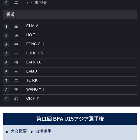
二
小峰 渉央
9
香港
CHAI A
左
1
HO T.L
遊
2
FONG C.H
中
3
LUI K.H.S
一
4
LAI K.Y.C
捕
5
LAM J
三
6
TO P.K
二
7
WANG Y.H
投
8
OR H.Y
右
9
第11回 BFA U15アジア選手権
大会概要
出場選手