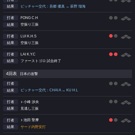
ピッチャー交代：吾郷 優真 → 萩野 瑠海
結果
FONG C.H
打者
空振り三振
結果
LUI K.H.S
打者
空振り三振
結果
LAI K.Y.C
打者
ファーストゴロ 試合終了
結果
4回表
日本の攻撃
打者
ピッチャー交代：CHAI A → KU H.L
結果
小峰 渉央
打者
見逃し三振
結果
池田 聖摩
打者
サード内野安打
結果