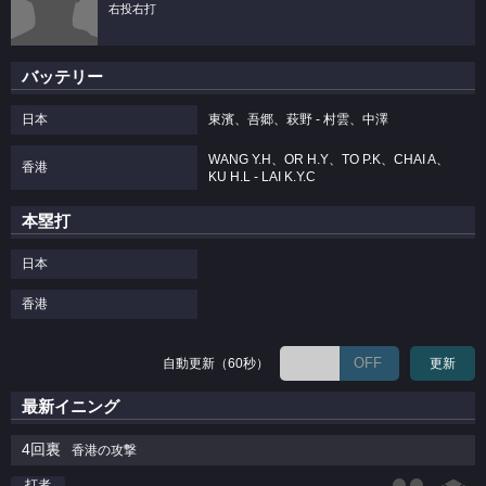
右投右打
バッテリー
日本
東濱、吾郷、萩野 - 村雲、中澤
WANG Y.H、OR H.Y、TO P.K、CHAI A、
香港
KU H.L - LAI K.Y.C
本塁打
日本
香港
OFF
自動更新（60秒）
更新
最新イニング
4回裏
香港の攻撃
打者