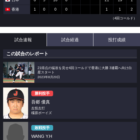
日本
0
5
16
0
21
19
1
香港
1
0
0
0
1
1
2
（4回コールド）
試合速報
試合経過
投打成績
この試合のレポート
21得点の猛攻を見せ4回コールドで香港に大勝 3連覇へ向け白
星スタート
2023年8月20日
勝利投手
吾郷 優真
左投左打
橿原ボーイズ
敗戦投手
WANG Y.H