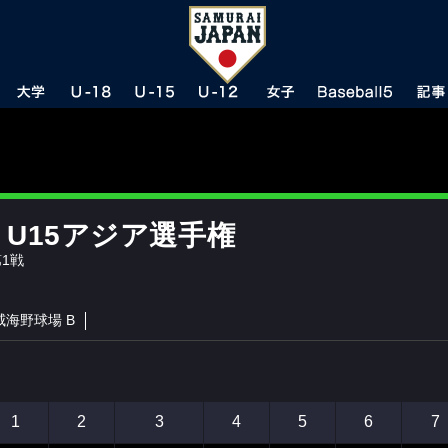
A U15アジア選手権
1戦
威海野球場 B
1
2
3
4
5
6
7