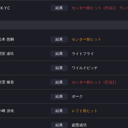
結果
センター前ヒット（打点1） ラン
 K.Y.C
松本 悠嗣
結果
センター前ヒット
岡安 凌玖
結果
ライトフライ
結果
ワイルドピッチ
村雲 脩吾
結果
センター前ヒット（打点1）
結果
ボーク
小峰 渉央
結果
レフト前ヒット
結果
盗塁成功