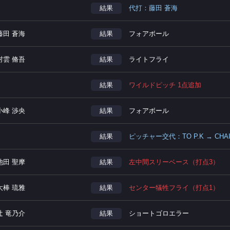
結果
代打：藤田 蒼海
藤田 蒼海
結果
フォアボール
村雲 脩吾
結果
ライトフライ
結果
ワイルドピッチ 1点追加
小峰 渉央
結果
フォアボール
結果
ピッチャー交代：TO P.K → CHAI
池田 聖摩
結果
左中間スリーベース（打点3）
大棒 琉雅
結果
センター犠牲フライ（打点1）
辻 竜乃介
結果
ショートゴロエラー