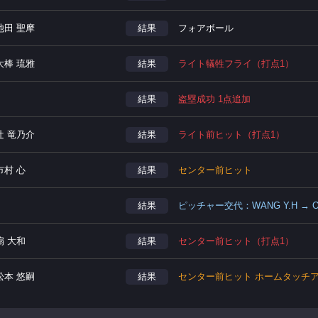
池田 聖摩
結果
フォアボール
大棒 琉雅
結果
ライト犠牲フライ（打点1）
結果
盗塁成功 1点追加
辻 竜乃介
結果
ライト前ヒット（打点1）
市村 心
結果
センター前ヒット
結果
ピッチャー交代：WANG Y.H → OR
扇 大和
結果
センター前ヒット（打点1）
松本 悠嗣
結果
センター前ヒット ホームタッチア