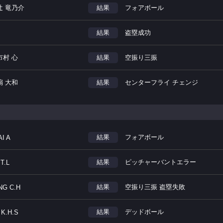
辻 竜乃介
結果
フォアボール
結果
盗塁成功
市村 心
結果
空振り三振
扇 大和
結果
センターフライ チェンジ
結果
フォアボール
I A
結果
ピッチャーバントエラー
T.L
結果
空振り三振 盗塁失敗
NG C.H
結果
デッドボール
 K.H.S