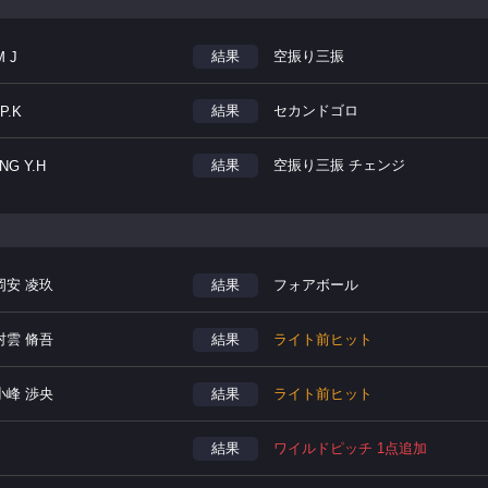
結果
空振り三振
M J
結果
セカンドゴロ
P.K
結果
空振り三振 チェンジ
NG Y.H
岡安 凌玖
結果
フォアボール
村雲 脩吾
結果
ライト前ヒット
小峰 渉央
結果
ライト前ヒット
結果
ワイルドピッチ 1点追加