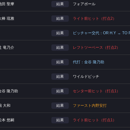
池田 聖摩
結果
フォアボール
大棒 琉雅
結果
ライト前ヒット（打点2）
結果
ピッチャー交代：OR H.Y → TO P
辻 竜乃介
結果
レフトツーベース（打点2）
結果
代打：金谷 隆乃助
結果
ワイルドピッチ
金谷 隆乃助
結果
センター前ヒット（打点1）
扇 大和
結果
ファースト内野安打
松本 悠嗣
結果
ライト前ヒット（打点1）