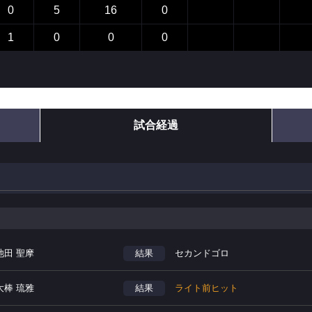
0
5
16
0
1
0
0
0
試合経過
池田 聖摩
結果
セカンドゴロ
大棒 琉雅
結果
ライト前ヒット