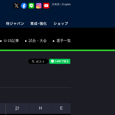
日本語
｜
English
U-15記事
試合・大会
選手一覧
計
H
E