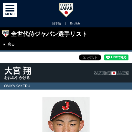
日本語
｜
English
全世代侍ジャパン選手リスト
戻る
大宮 翔
おおみや かける
OMIYA KAKERU