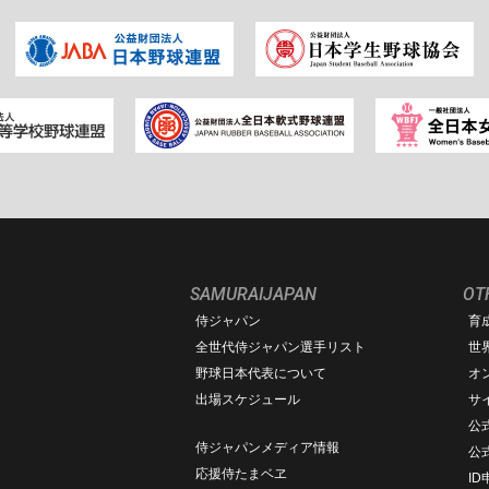
SAMURAIJAPAN
OT
侍ジャパン
育
ム
全世代侍ジャパン選手リスト
世
野球日本代表について
オ
出場スケジュール
サ
公式
侍ジャパンメディア情報
公
応援侍たまベヱ
I