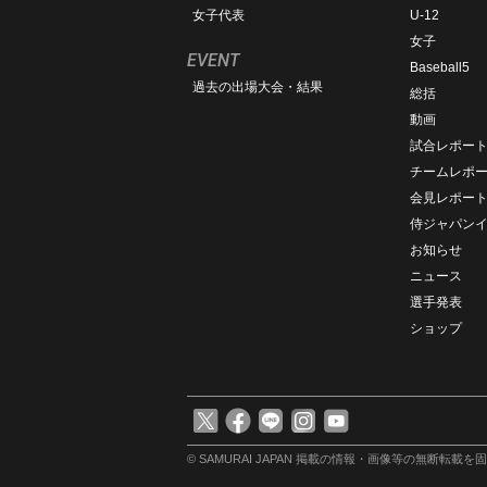
女子代表
U-12
女子
EVENT
Baseball5
過去の出場大会・結果
総括
動画
試合レポー
チームレポ
会見レポー
侍ジャパン
お知らせ
ニュース
選手発表
ショップ
© SAMURAI JAPAN
掲載の情報・画像等の無断転載を固