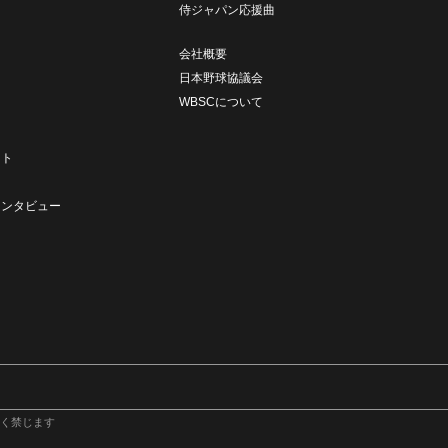
侍ジャパン応援曲
会社概要
日本野球協議会
WBSCについて
ト
ート
ト
インタビュー
く禁じます