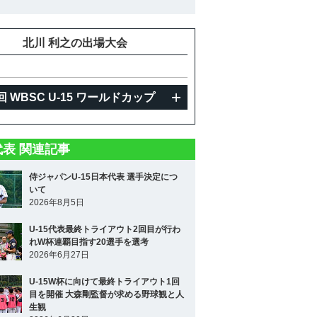
北川 利之の出場大会
回 WBSC U-15 ワールドカップ
5代表 関連記事
侍ジャパンU-15日本代表 選手決定につ
いて
2026年8月5日
U-15代表最終トライアウト2回目が行わ
れW杯連覇目指す20選手を選考
2026年6月27日
U-15W杯に向けて最終トライアウト1回
目を開催 大森剛監督が求める野球観と人
生観