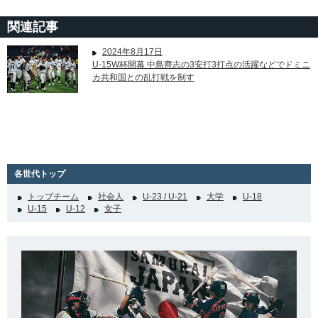
関連記事
2024年8月17日
U-15W杯開幕 中島齊志の3安打3打点の活躍などでドミニ
カ共和国との乱打戦を制す
各世代トップ
トップチーム
社会人
U-23 / U-21
大学
U-18
U-15
U-12
女子