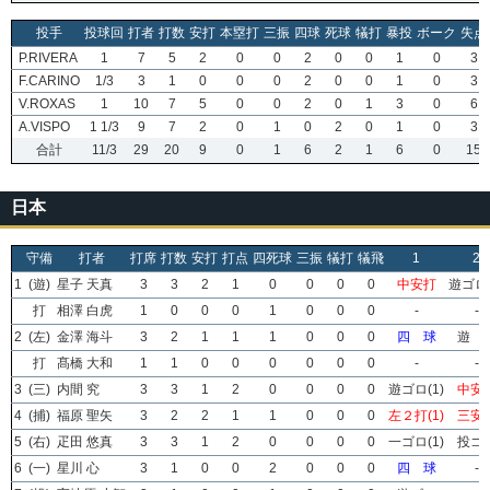
投手
投球回
打者
打数
安打
本塁打
三振
四球
死球
犠打
暴投
ボーク
失点
P.RIVERA
1
7
5
2
0
0
2
0
0
1
0
3
F.CARINO
1/3
3
1
0
0
0
2
0
0
1
0
3
V.ROXAS
1
10
7
5
0
0
2
0
1
3
0
6
A.VISPO
1 1/3
9
7
2
0
1
0
2
0
1
0
3
合計
11/3
29
20
9
0
1
6
2
1
6
0
15
日本
守備
打者
打席
打数
安打
打点
四死球
三振
犠打
犠飛
1
2
1
(遊)
星子 天真
3
3
2
1
0
0
0
0
中安打
遊ゴロ(
打
相澤 白虎
1
0
0
0
1
0
0
0
-
-
2
(左)
金澤 海斗
3
2
1
1
1
0
0
0
四 球
遊 
打
髙橋 大和
1
1
0
0
0
0
0
0
-
-
3
(三)
内間 究
3
3
1
2
0
0
0
0
遊ゴロ(1)
中安
4
(捕)
福原 聖矢
3
2
2
1
1
0
0
0
左２打(1)
三安
5
(右)
疋田 悠真
3
3
1
2
0
0
0
0
一ゴロ(1)
投ゴ
6
(一)
星川 心
3
1
0
0
2
0
0
0
四 球
-