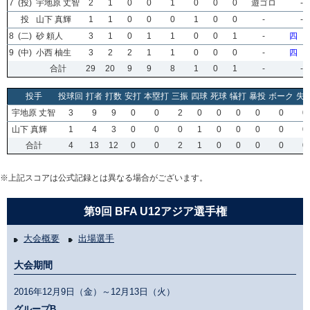
7
(投)
宇地原 丈智
2
1
0
0
1
0
0
0
遊ゴロ
-
投
山下 真輝
1
1
0
0
0
1
0
0
-
-
8
(二)
砂 頼人
3
1
0
1
1
0
0
1
-
四 
9
(中)
小西 柚生
3
2
2
1
1
0
0
0
-
四 
合計
29
20
9
9
8
1
0
1
-
-
投手
投球回
打者
打数
安打
本塁打
三振
四球
死球
犠打
暴投
ボーク
失
宇地原 丈智
3
9
9
0
0
2
0
0
0
0
0
0
山下 真輝
1
4
3
0
0
0
1
0
0
0
0
0
合計
4
13
12
0
0
2
1
0
0
0
0
0
※上記スコアは公式記録とは異なる場合がございます。
第9回 BFA U12アジア選手権
大会概要
出場選手
大会期間
2016年12月9日（金）～12月13日（火）
グループB