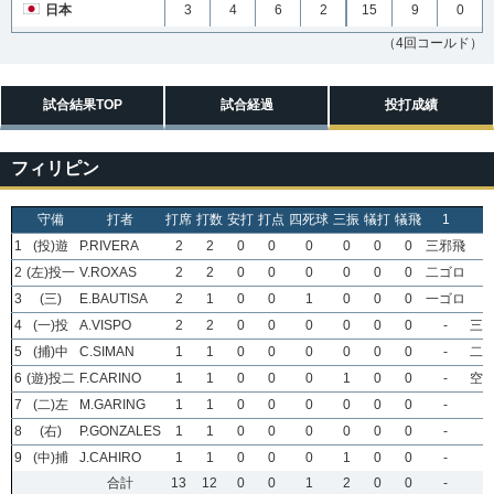
日本
3
4
6
2
15
9
0
（4回コールド）
試合結果TOP
試合経過
投打成績
フィリピン
守備
打者
打席
打数
安打
打点
四死球
三振
犠打
犠飛
1
2
1
(投)遊
P.RIVERA
2
2
0
0
0
0
0
0
三邪飛
-
2
(左)投一
V.ROXAS
2
2
0
0
0
0
0
0
二ゴロ
-
3
(三)
E.BAUTISA
2
1
0
0
1
0
0
0
一ゴロ
-
4
(一)投
A.VISPO
2
2
0
0
0
0
0
0
-
三
5
(捕)中
C.SIMAN
1
1
0
0
0
0
0
0
-
二
6
(遊)投二
F.CARINO
1
1
0
0
0
1
0
0
-
空
7
(二)左
M.GARING
1
1
0
0
0
0
0
0
-
-
8
(右)
P.GONZALES
1
1
0
0
0
0
0
0
-
-
9
(中)捕
J.CAHIRO
1
1
0
0
0
1
0
0
-
-
合計
13
12
0
0
1
2
0
0
-
-