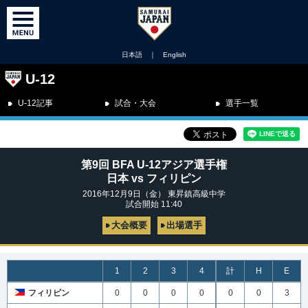
日本語
｜
English
U-12
U-12記事
試合・大会
選手一覧
第9回 BFA U-12アジア選手権
日本 vs フィリピン
2016年12月9日（金） 東昇鎮高級中学
試合開始 11:40
大会概要
出場選手
1
2
3
4
計
H
E
フィリピン
0
0
0
0
0
0
3