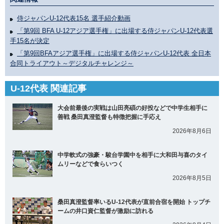
侍ジャパンU-12代表15名 選手紹介動画
「第9回 BFA U-12アジア選手権」に出場する侍ジャパンU-12代表選
手15名が決定
「第9回BFAアジア選手権」に出場する侍ジャパンU-12代表 全日本
合同トライアウト～デジタルチャレンジ～
U-12代表 関連記事
大会前最後の実戦は山田亮碩の好投などで中学生相手に
善戦 桑田真澄監督も特徴把握に手応え
2026年8月6日
中学軟式の強豪・駿台学園中を相手に大和田与喜のタイ
ムリーなどで食らいつく
2026年8月5日
桑田真澄監督率いるU-12代表が直前合宿を開始 トップチ
ームの井口資仁監督が激励に訪れる