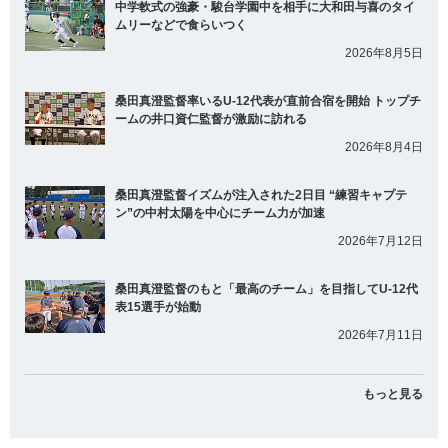
中学軟式の強豪・駿台学園中を相手に大和田与喜のタイ
ムリーなどで食らいつく
2026年8月5日
桑田真澄監督率いるU-12代表が直前合宿を開始 トップチ
ームの井口資仁監督が激励に訪れる
2026年8月4日
桑田真澄監督イズムが注入された2日目 “練習キャプテ
ン”の中村太陽を中心にチーム力が加速
2026年7月12日
桑田真澄監督のもと「最高のチーム」を目指してU-12代
表15選手が始動
2026年7月11日
もっと見る