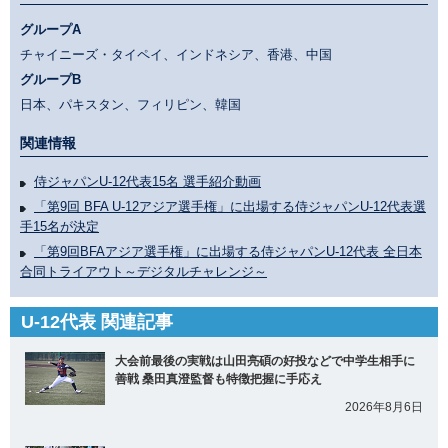
グループA
チャイニーズ・タイペイ、インドネシア、香港、中国
グループB
日本、パキスタン、フィリピン、韓国
関連情報
侍ジャパンU-12代表15名 選手紹介動画
「第9回 BFA U-12アジア選手権」に出場する侍ジャパンU-12代表選
手15名が決定
「第9回BFAアジア選手権」に出場する侍ジャパンU-12代表 全日本
合同トライアウト～デジタルチャレンジ～
U-12代表 関連記事
大会前最後の実戦は山田亮碩の好投などで中学生相手に
善戦 桑田真澄監督も特徴把握に手応え
2026年8月6日