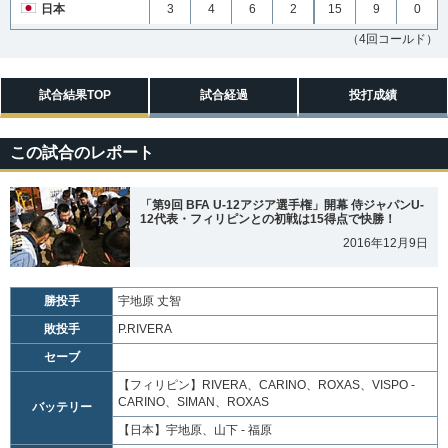
日本
3
4
6
2
15
9
0
（4回コールド）
試合結果TOP
試合経過
投打成績
この試合のレポート
「第9回 BFA U-12アジア選手権」開幕 侍ジャパンU-
12代表・フィリピンとの初戦は15得点で快勝！
2016年12月9日
勝投手
宇地原 丈智
敗投手
P.RIVERA
セーブ
【フィリピン】
RIVERA、CARINO、ROXAS、VISPO -
CARINO、SIMAN、ROXAS
バッテリー
【日本】
宇地原、山下 - 福原