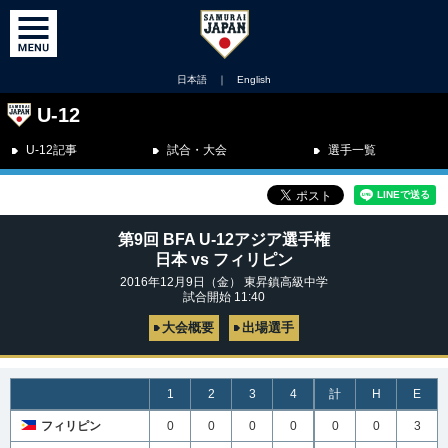
日本語
｜
English
U-12
U-12記事
試合・大会
選手一覧
第9回 BFA U-12アジア選手権
日本 vs フィリピン
2016年12月9日（金） 東昇鎮高級中学
試合開始 11:40
大会概要
出場選手
1
2
3
4
計
H
E
フィリピン
0
0
0
0
0
0
3