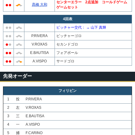
センターエラー 2点追加 コールドゲーム
髙橋 大和
ゲームセット
4回表
ピッチャー交代： → 山下 真輝
P.RIVERA
ピッチャーゴロ
V.ROXAS
セカンドゴロ
E.BAUTISA
フォアボール
A.VISPO
サードゴロ
先発オーダー
フィリピン
1
投
P.RIVERA
2
左
V.ROXAS
3
三
E.BAUTISA
4
一
A.VISPO
5
捕
F.CARINO