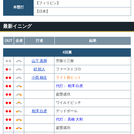
【フィリピン】
本塁打
【日本】
最新イニング
OUT
走者
打者
結果
4回裏
山下 真輝
空振り三振
砂 頼人
ファーストゴロ
小西 柚生
ライト前ヒット
代打： 相澤 白虎
盗塁成功
ワイルドピッチ
相澤 白虎
デッドボール
代打： 髙橋 大和
盗塁成功