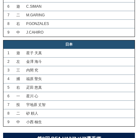
6
遊
C.SIMAN
7
二
M.GARING
8
右
P.GONZALES
9
中
J.CAHIRO
日本
1
遊
星子 天真
2
左
金澤 海斗
3
三
内間 究
4
捕
福原 聖矢
5
右
疋田 悠真
6
一
星川 心
7
投
宇地原 丈智
8
二
砂 頼人
9
中
小西 柚生