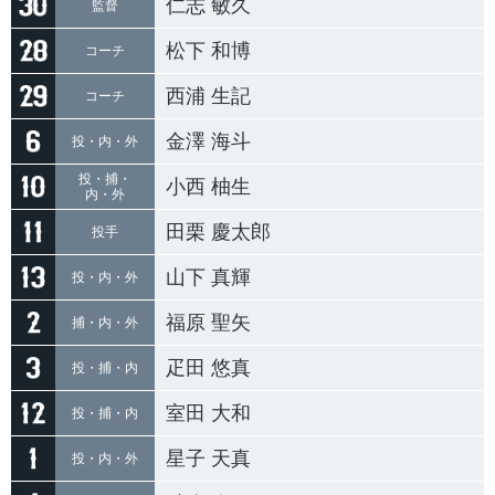
仁志 敏久
監督
松下 和博
コーチ
西浦 生記
コーチ
金澤 海斗
投・内・外
投・捕・
小西 柚生
内・外
田栗 慶太郎
投手
山下 真輝
投・内・外
福原 聖矢
捕・内・外
疋田 悠真
投・捕・内
室田 大和
投・捕・内
星子 天真
投・内・外