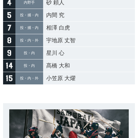
砂 頼人
内野手
内間 究
投・捕・内
相澤 白虎
投・捕・内
宇地原 丈智
投・内・外
星川 心
投・内
髙橋 大和
投・内
小笠原 大燿
投・内・外