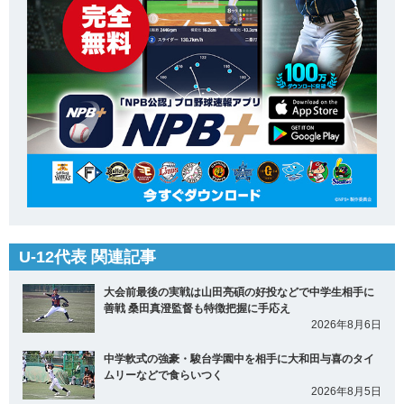
U-12代表 関連記事
大会前最後の実戦は山田亮碩の好投などで中学生相手に
善戦 桑田真澄監督も特徴把握に手応え
2026年8月6日
中学軟式の強豪・駿台学園中を相手に大和田与喜のタイ
ムリーなどで食らいつく
2026年8月5日