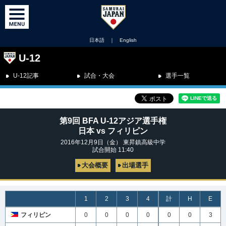
日本語
｜
English
U-12
U-12記事
試合・大会
選手一覧
第9回 BFA U-12アジア選手権
日本 vs フィリピン
2016年12月9日（金） 東昇鎮高級中学
試合開始 11:40
大会概要
出場選手
1
2
3
4
計
H
E
フィリピン
0
0
0
0
0
0
3