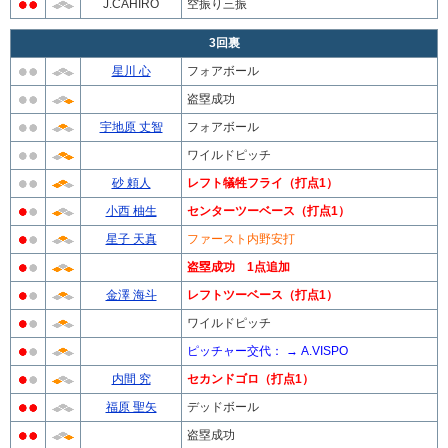
J.CAHIRO
空振り三振
3回裏
星川 心
フォアボール
盗塁成功
宇地原 丈智
フォアボール
ワイルドピッチ
砂 頼人
レフト犠牲フライ（打点1）
小西 柚生
センターツーベース（打点1）
星子 天真
ファースト内野安打
盗塁成功 1点追加
金澤 海斗
レフトツーベース（打点1）
ワイルドピッチ
ピッチャー交代： → A.VISPO
内間 究
セカンドゴロ（打点1）
福原 聖矢
デッドボール
盗塁成功