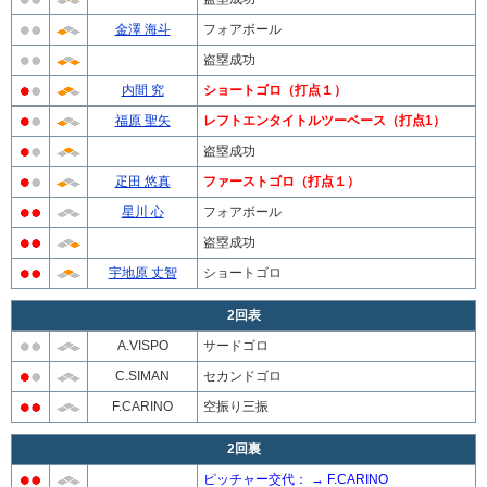
金澤 海斗
フォアボール
盗塁成功
内間 究
ショートゴロ（打点１）
福原 聖矢
レフトエンタイトルツーベース（打点1）
盗塁成功
疋田 悠真
ファーストゴロ（打点１）
星川 心
フォアボール
盗塁成功
宇地原 丈智
ショートゴロ
2回表
A.VISPO
サードゴロ
C.SIMAN
セカンドゴロ
F.CARINO
空振り三振
2回裏
ピッチャー交代： → F.CARINO