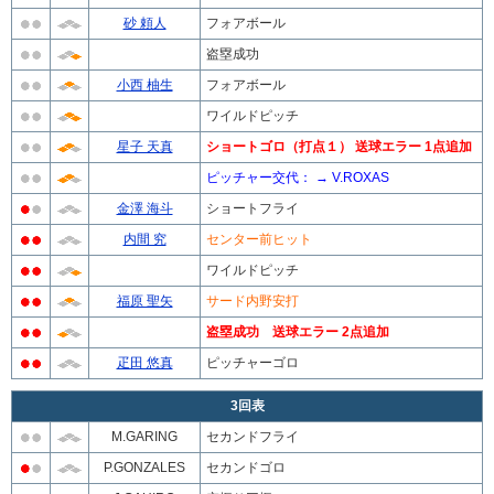
砂 頼人
フォアボール
盗塁成功
小西 柚生
フォアボール
ワイルドピッチ
星子 天真
ショートゴロ（打点１） 送球エラー 1点追加
ピッチャー交代： → V.ROXAS
金澤 海斗
ショートフライ
内間 究
センター前ヒット
ワイルドピッチ
福原 聖矢
サード内野安打
盗塁成功 送球エラー 2点追加
疋田 悠真
ピッチャーゴロ
3回表
M.GARING
セカンドフライ
P.GONZALES
セカンドゴロ