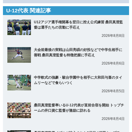
U-12代表 関連記事
U12アジア選手権開幕を翌日に控え公式練習 桑田真澄監
督は選手たちの言動に手応え
2026年8月8日
大会前最後の実戦は山田亮碩の好投などで中学生相手に
善戦 桑田真澄監督も特徴把握に手応え
2026年8月6日
中学軟式の強豪・駿台学園中を相手に大和田与喜のタイ
ムリーなどで食らいつく
2026年8月5日
桑田真澄監督率いるU-12代表が直前合宿を開始 トップチ
ームの井口資仁監督が激励に訪れる
2026年8月4日