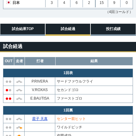
日本
3
4
6
2
15
9
0
（4回コールド）
試合結果TOP
試合経過
投打成績
試合経過
OUT
走者
打者
結果
1回表
P.RIVERA
サードファウルフライ
V.ROXAS
セカンドゴロ
E.BAUTISA
ファーストゴロ
1回裏
星子 天真
センター前ヒット
ワイルドピッチ
盗塁成功