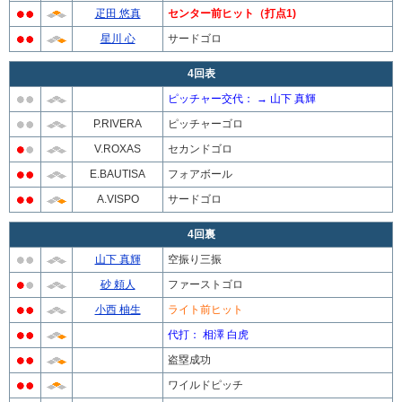
疋田 悠真
センター前ヒット（打点1)
星川 心
サードゴロ
4回表
ピッチャー交代： → 山下 真輝
P.RIVERA
ピッチャーゴロ
V.ROXAS
セカンドゴロ
E.BAUTISA
フォアボール
A.VISPO
サードゴロ
4回裏
山下 真輝
空振り三振
砂 頼人
ファーストゴロ
小西 柚生
ライト前ヒット
代打： 相澤 白虎
盗塁成功
ワイルドピッチ