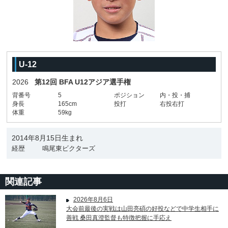
U-12
2026
第12回 BFA U12アジア選手権
背番号
5
ポジション
内・投・捕
身長
165cm
投打
右投右打
体重
59kg
2014年8月15日生まれ
経歴
鳴尾東ビクターズ
関連記事
2026年8月6日
大会前最後の実戦は山田亮碩の好投などで中学生相手に
善戦 桑田真澄監督も特徴把握に手応え