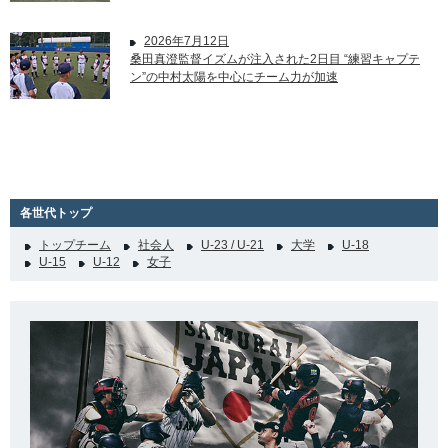
2026年7月12日
桑田真澄監督イズムが注入された2日目 “練習キャプテ
ン”の中村太陽を中心にチーム力が加速
各世代トップ
トップチーム
社会人
U-23 / U-21
大学
U-18
U-15
U-12
女子