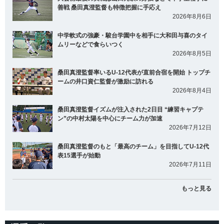
善戦 桑田真澄監督も特徴把握に手応え
2026年8月6日
中学軟式の強豪・駿台学園中を相手に大和田与喜のタイ
ムリーなどで食らいつく
2026年8月5日
桑田真澄監督率いるU-12代表が直前合宿を開始 トップチ
ームの井口資仁監督が激励に訪れる
2026年8月4日
桑田真澄監督イズムが注入された2日目 “練習キャプテ
ン”の中村太陽を中心にチーム力が加速
2026年7月12日
桑田真澄監督のもと「最高のチーム」を目指してU-12代
表15選手が始動
2026年7月11日
もっと見る