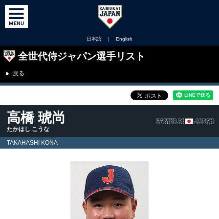
日本語
｜
English
全世代侍ジャパン選手リスト
戻る
高橋 琥尚
たかはし こうな
TAKAHASHI KONA