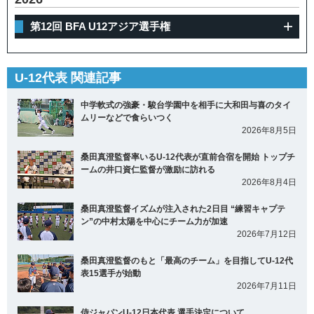
第12回 BFA U12アジア選手権
U-12代表 関連記事
中学軟式の強豪・駿台学園中を相手に大和田与喜のタイ
ムリーなどで食らいつく
2026年8月5日
桑田真澄監督率いるU-12代表が直前合宿を開始 トップチ
ームの井口資仁監督が激励に訪れる
2026年8月4日
桑田真澄監督イズムが注入された2日目 “練習キャプテ
ン”の中村太陽を中心にチーム力が加速
2026年7月12日
桑田真澄監督のもと「最高のチーム」を目指してU-12代
表15選手が始動
2026年7月11日
侍ジャパンU-12日本代表 選手決定について