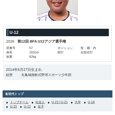
U-12
2026
第12回 BFA U12アジア選手権
背番号
57
ポジション
投・捕・内
身長
163cm
投打
右投右打
体重
62kg
2014年6月27日生まれ
経歴
丸亀城南軟式野球スポーツ少年団
各世代トップ
トップチーム
社会人
U-23 / U-21
大学
U-18
U-15
U-12
女子