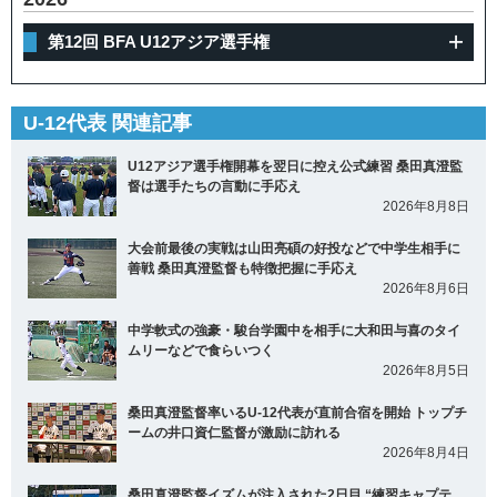
第12回 BFA U12アジア選手権
U-12代表 関連記事
U12アジア選手権開幕を翌日に控え公式練習 桑田真澄監
督は選手たちの言動に手応え
2026年8月8日
大会前最後の実戦は山田亮碩の好投などで中学生相手に
善戦 桑田真澄監督も特徴把握に手応え
2026年8月6日
中学軟式の強豪・駿台学園中を相手に大和田与喜のタイ
ムリーなどで食らいつく
2026年8月5日
桑田真澄監督率いるU-12代表が直前合宿を開始 トップチ
ームの井口資仁監督が激励に訪れる
2026年8月4日
桑田真澄監督イズムが注入された2日目 “練習キャプテ