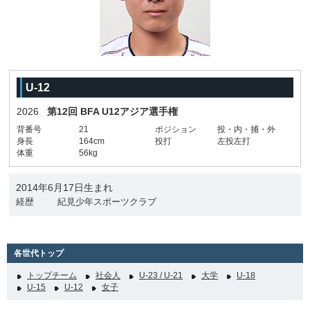
U-12
2026
第12回 BFA U12アジア選手権
背番号
21
ポジション
投・内・捕・外
身長
164cm
投打
左投左打
体重
56kg
2014年6月17日生まれ
経歴
紀見少年スポーツクラブ
各世代トップ
トップチーム
社会人
U-23 / U-21
大学
U-18
U-15
U-12
女子