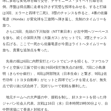
球に多彩な変化球を織り交ぜ、チャイニーズ・タイペイ打線を圧
倒。序盤は得点圏に走者を許さず完璧な投球をみせる。すると打線
は3回、エラーと四球で二死1、3塁のチャンスを作ると、4番の佐藤
竜彦（Honda）が変化球を三遊間へ弾き返し、先制のタイムリーを
放つ。
さらに5回、先頭の下川知弥（NTT東日本）が左中間へツーベース
を放ち、続く小深田大翔（大阪ガス）がヒットで1、3塁とチャンス
を広げる。ここで一死から佐藤竜彦が今度はライトへタイムリーを
放ち、貴重な追加点を奪った。
先発の堀は6回に内野安打とバントでピンチを招くも、ファウルフ
ライと空振り三振で切り抜け6回4安打無失点の好投。7回に小島康
明（きらやか銀行）、8回は阿部翔太（日本生命）と繋ぎ、9回は佐
竹功年（トヨタ自動車）がヒットと四球でピンチを迎えるが、無失
点で切り抜け試合終了。完封リレーで初戦を勝利した。
地元チームへの大声援の中、接戦を制し、好スタートを切った侍
ジャパン社会人代表。次戦は16日（水）日本時間19時30分より、台
中野球場にて香港と対戦する。