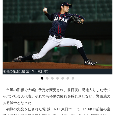
初戦の先発は堀 誠（NTT東日本）
台風の影響で大幅に予定が変更され、前日夜に現地入りした侍ジ
ャパン社会人代表。それでも移動の疲れを感じさせない、緊張感の
ある試合となった。
初戦の先発を任された堀 誠（NTT東日本）は、140キロ前後の直