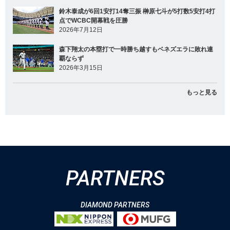
鈴木泰成が6回1安打14奪三振 榊原七斗が5打数5安打4打
点でWCBC開幕戦を圧勝
2026年7月12日
森下翔太の本塁打で一時勝ち越すもベネズエラに敗れ連
覇ならず
2026年3月15日
もっと見る
PARTNERS
DIAMOND PARTNERS