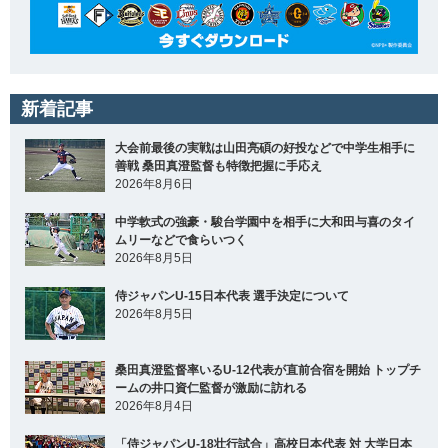
新着記事
大会前最後の実戦は山田亮碩の好投などで中学生相手に
善戦 桑田真澄監督も特徴把握に手応え
2026年8月6日
中学軟式の強豪・駿台学園中を相手に大和田与喜のタイ
ムリーなどで食らいつく
2026年8月5日
侍ジャパンU-15日本代表 選手決定について
2026年8月5日
桑田真澄監督率いるU-12代表が直前合宿を開始 トップチ
ームの井口資仁監督が激励に訪れる
2026年8月4日
「侍ジャパンU-18壮行試合」高校日本代表 対 大学日本