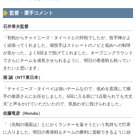
監督・選手コメント
石井章夫監督
「初戦からチャイニーズ・タイペイとの対戦でしたが、投手陣がよ
く頑張ってくれました。堀投手はストレートのノビと低めへの制球
が良かった。よく6回まで投げてくれました。オープニングラウンド
でさらにチームを成長させられるように、明日の香港戦も戦ってい
きたいと思います」
堀 誠（NTT東日本）
「チャイニーズ・タイペイは強いチームなので、低めを意識して捕
手の柴原さんにお任せしました。6回に入る前に”1点取られても大丈
夫”と声をかけていただいたので、気負わずに投げられました」
佐藤竜彦（Honda）
「（先制の場面は）とにかくランナーを返そうという気持ちで打席
に入りました。明日の香港戦もチームの勝利に貢献できるように頑