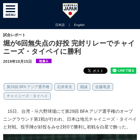
日本語
｜
English
試合レポート
堀が6回無失点の好投 完封リレーでチャイ
ニーズ・タイペイに勝利
2019年10月15日
第29回 BFA アジア選手権
石井章夫
堀誠
佐藤竜彦
チャイニーズ・タイペイ
15日、台湾・斗六野球場にて第29回 BFA アジア選手権のオープ
ニングラウンド第1戦が行われ、日本は地元チャイニーズ・タイペイ
と対戦。投手陣が好投をみせ2対0で勝利し初戦を白星で飾った。