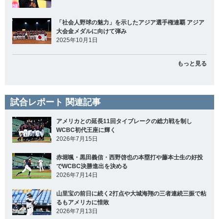
「社会人野球の魅力」を示したアジア選手権連覇 アジア
大会金メダルに向けて弾み
2025年10月1日
もっと見る
試合レポート 関連記事
アメリカとの延長11回タイブレークの総力戦を制し
WCBC初代王座に輝く
2026年7月15日
赤堀颯・黒田義信・西野啓也の本塁打や藤本士生の好投
でWCBC決勝進出を決める
2026年7月14日
山里宝の前日に続く2打点や大城海翔の三者連続三振で粘
るもアメリカに惜敗
2026年7月13日