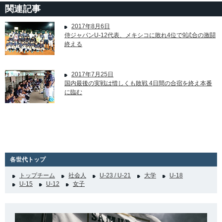
関連記事
2017年8月6日
侍ジャパンU-12代表、メキシコに敗れ4位で9試合の激闘
終える
2017年7月25日
国内最後の実戦は惜しくも敗戦 4日間の合宿を終え本番
に臨む
各世代トップ
トップチーム
社会人
U-23 / U-21
大学
U-18
U-15
U-12
女子