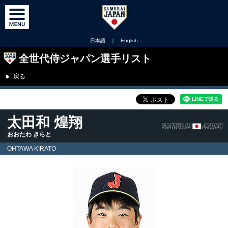
日本語
｜
English
全世代侍ジャパン選手リスト
戻る
太田和 煌翔
おおたわ きらと
OHTAWA KIRATO