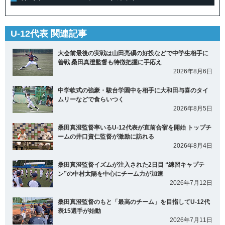
U-12代表 関連記事
大会前最後の実戦は山田亮碩の好投などで中学生相手に
善戦 桑田真澄監督も特徴把握に手応え
2026年8月6日
中学軟式の強豪・駿台学園中を相手に大和田与喜のタイ
ムリーなどで食らいつく
2026年8月5日
桑田真澄監督率いるU-12代表が直前合宿を開始 トップチ
ームの井口資仁監督が激励に訪れる
2026年8月4日
桑田真澄監督イズムが注入された2日目 “練習キャプテ
ン”の中村太陽を中心にチーム力が加速
2026年7月12日
桑田真澄監督のもと「最高のチーム」を目指してU-12代
表15選手が始動
2026年7月11日