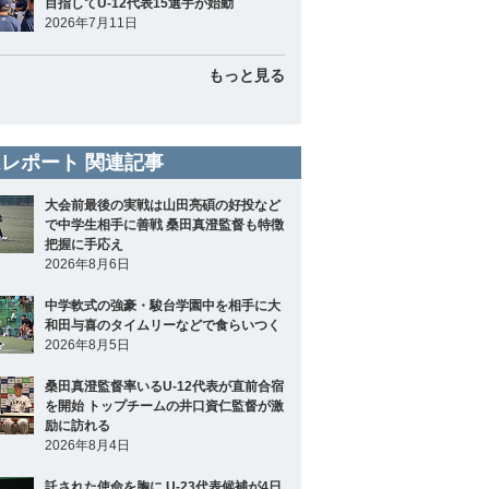
目指してU-12代表15選手が始動
2026年7月11日
もっと見る
レポート 関連記事
大会前最後の実戦は山田亮碩の好投など
で中学生相手に善戦 桑田真澄監督も特徴
把握に手応え
2026年8月6日
中学軟式の強豪・駿台学園中を相手に大
和田与喜のタイムリーなどで食らいつく
2026年8月5日
桑田真澄監督率いるU-12代表が直前合宿
を開始 トップチームの井口資仁監督が激
励に訪れる
2026年8月4日
託された使命を胸に U-23代表候補が4日