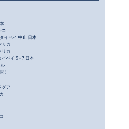
本
シコ
・タイペイ 中止 日本
アフリカ
フリカ
・タイペイ
5 - 7
日本
ジル
時間）
ラグア
カ
コ