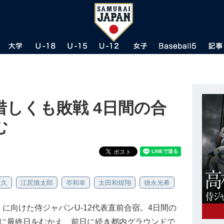
しくも敗戦 4日間の合
む
敏久
江尻慎太郎
岑和幸
太田和煌翔
徳永光希
ップ」に向けた侍ジャパンU-12代表直前合宿。4日間の
）に最終日をむかえ、前日に続き都内グラウンドで