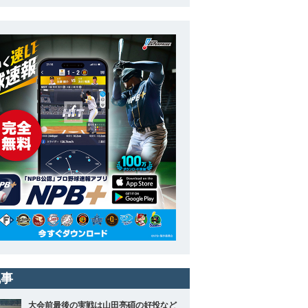
記事
大会前最後の実戦は山田亮碩の好投など