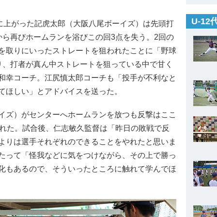
U-1
に上がった記虎太郎（大阪八尾ボーイズ）は先頭打
から再びホームランを浴びこの回3点を失う。2回の
を取りにいったストレートを狙われたことに「野球
り、打者が真ん中ストレートを狙っている中で甘く
和幸コーチ。江尻慎太郎コーチも「投手が不利なと
てほしい」とアドバイスを送った。
イズ）がセンターへホームランを放つも反撃はここ
敗れた。試合後、仁志敏久監督は「昨日の敗戦で反
よりは選手それぞれのできることをやれたと思いま
たって「怪我などに気をつけながら、その上で勝っ
化もあるので、そういったところに触れて学んでほ