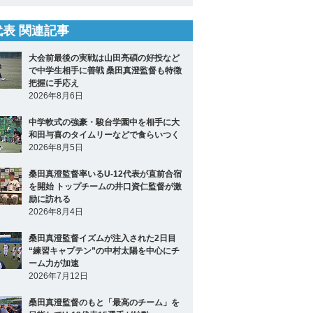
2代表 関連記事
大会前最後の実戦は山田亮碩の好投など
で中学生相手に善戦 桑田真澄監督も特徴
把握に手応え
2026年8月6日
中学軟式の強豪・駿台学園中を相手に大
和田与喜のタイムリーなどで食らいつく
2026年8月5日
桑田真澄監督率いるU-12代表が直前合宿
を開始 トップチームの井口資仁監督が激
励に訪れる
2026年8月4日
桑田真澄監督イズムが注入された2日目
“練習キャプテン”の中村太陽を中心にチ
ーム力が加速
2026年7月12日
桑田真澄監督のもと「最高のチーム」を