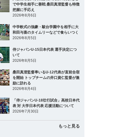
で中学生相手に善戦 桑田真澄監督も特徴
把握に手応え
2026年8月6日
中学軟式の強豪・駿台学園中を相手に大
和田与喜のタイムリーなどで食らいつく
2026年8月5日
侍ジャパンU-15日本代表 選手決定につ
いて
2026年8月5日
桑田真澄監督率いるU-12代表が直前合宿
を開始 トップチームの井口資仁監督が激
励に訪れる
2026年8月4日
「侍ジャパンU-18壮行試合」高校日本代
表 対 大学日本代表 応援活動について
2026年7月30日
もっと見る