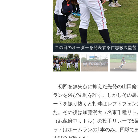
この日のオーダーを発表する仁志敏久監督
初回を無失点に抑えた先発の山田脩也
ランを浴び先制を許す。しかしその裏
ートを振り抜くと打球はレフトフェン
た。その後は加藤滉大（名東千種リト
（武蔵府中リトル）の投手リレーで5回
ットはホームランの1本のみ。四球で