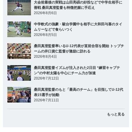
大会前最後の実戦は山田亮碩の好投などで中学生相手に
善戦 桑田真澄監督も特徴把握に手応え
2026年8月6日
中学軟式の強豪・駿台学園中を相手に大和田与喜のタイ
ムリーなどで食らいつく
2026年8月5日
桑田真澄監督率いるU-12代表が直前合宿を開始 トップチ
ームの井口資仁監督が激励に訪れる
2026年8月4日
桑田真澄監督イズムが注入された2日目 “練習キャプテ
ン”の中村太陽を中心にチーム力が加速
2026年7月12日
桑田真澄監督のもと「最高のチーム」を目指してU-12代
表15選手が始動
2026年7月11日
もっと見る