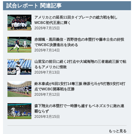
試合レポート 関連記事
アメリカとの延長11回タイブレークの総力戦を制し
WCBC初代王座に輝く
2026年7月15日
赤堀颯・黒田義信・西野啓也の本塁打や藤本士生の好投
でWCBC決勝進出を決める
2026年7月14日
山里宝の前日に続く2打点や大城海翔の三者連続三振で粘
るもアメリカに惜敗
2026年7月13日
鈴木泰成が6回1安打14奪三振 榊原七斗が5打数5安打4打
点でWCBC開幕戦を圧勝
2026年7月12日
森下翔太の本塁打で一時勝ち越すもベネズエラに敗れ連
覇ならず
2026年3月15日
もっと見る