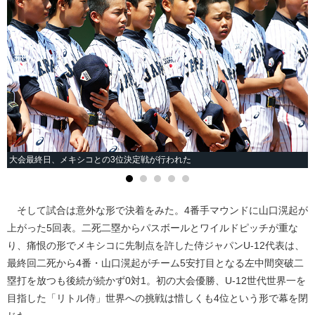
大会最終日、メキシコとの3位決定戦が行われた
そして試合は意外な形で決着をみた。4番手マウンドに山口滉起が
上がった5回表。二死二塁からパスボールとワイルドピッチが重な
り、痛恨の形でメキシコに先制点を許した侍ジャパンU-12代表は、
最終回二死から4番・山口滉起がチーム5安打目となる左中間突破二
塁打を放つも後続が続かず0対1。初の大会優勝、U-12世代世界一を
目指した「リトル侍」世界への挑戦は惜しくも4位という形で幕を閉