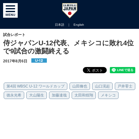
日本語
｜
English
試合レポート
侍ジャパンU-12代表、メキシコに敗れ4位
で9試合の激闘終える
2017年8月6日
第4回 WBSC U-12 ワールドカップ
山田脩也
山口滉起
戸井零士
徳永光希
大山陽生
加藤達哉
太田和煌翔
メキシコ