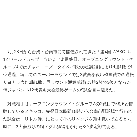
7月28日から台湾・台南市にて開催されてきた「第4回 WBSC U-
12 ワールドカップ」もいよいよ最終日。オープニングラウンド・グ
ループAではチャイニーズ・タイペイ戦の大逆転劇により4勝1敗で1
位通過。続いてのスーパーラウンドでは3試合を戦い韓国戦での逆転
サヨナラ含む2勝1敗。同ラウンド通算成績は3勝2敗で3位となった
侍ジャパンU-12代表も大会最終ゲームの9試合目を迎えた。
対戦相手はオープニングラウンド・グループAの2戦目で5対6と惜
敗しているメキシコ。先発日本時間15時から台南市野球場で行われ
た試合は「リトル侍」にとってそのリベンジを期す戦いであると同
時に、2大会ぶりの銅メダル獲得をかけた3位決定戦である。