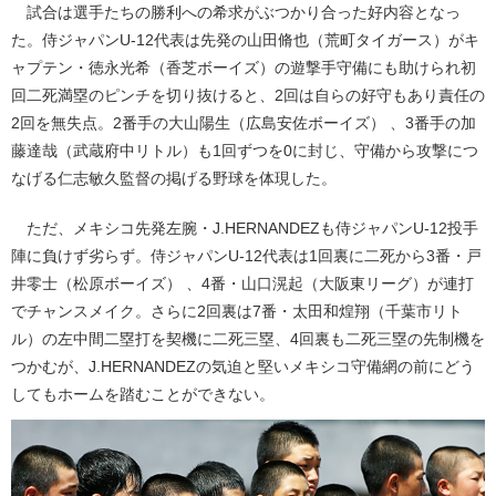
試合は選手たちの勝利への希求がぶつかり合った好内容となっ
た。侍ジャパンU-12代表は先発の山田脩也（荒町タイガース）がキ
ャプテン・徳永光希（香芝ボーイズ）の遊撃手守備にも助けられ初
回二死満塁のピンチを切り抜けると、2回は自らの好守もあり責任の
2回を無失点。2番手の大山陽生（広島安佐ボーイズ） 、3番手の加
藤達哉（武蔵府中リトル）も1回ずつを0に封じ、守備から攻撃につ
なげる仁志敏久監督の掲げる野球を体現した。
ただ、メキシコ先発左腕・J.HERNANDEZも侍ジャパンU-12投手
陣に負けず劣らず。侍ジャパンU-12代表は1回裏に二死から3番・戸
井零士（松原ボーイズ） 、4番・山口滉起（大阪東リーグ）が連打
でチャンスメイク。さらに2回裏は7番・太田和煌翔（千葉市リト
ル）の左中間二塁打を契機に二死三塁、4回裏も二死三塁の先制機を
つかむが、J.HERNANDEZの気迫と堅いメキシコ守備網の前にどう
してもホームを踏むことができない。