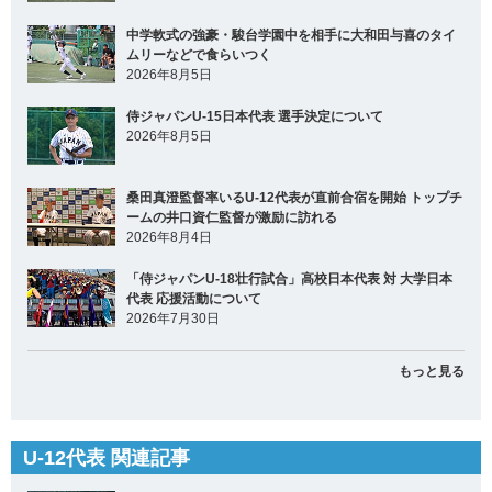
中学軟式の強豪・駿台学園中を相手に大和田与喜のタイ
ムリーなどで食らいつく
2026年8月5日
侍ジャパンU-15日本代表 選手決定について
2026年8月5日
桑田真澄監督率いるU-12代表が直前合宿を開始 トップチ
ームの井口資仁監督が激励に訪れる
2026年8月4日
「侍ジャパンU-18壮行試合」高校日本代表 対 大学日本
代表 応援活動について
2026年7月30日
もっと見る
U-12代表 関連記事