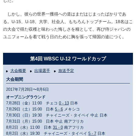
じた。
しかし、彼らの世界一獲得への道はまだはじまったばかりであ
る。U-15、U-18、大学、社会人、もちろんトップチーム。18名はこ
の大会で得た収穫と味わった悔しさを糧として、再び侍ジャパンの
ユニフォームを着て戦う日のために胸を張って帰国の途につく。
第4回 WBSC U-12 ワールドカップ
大会概要
出場選手
放送予定
大会期間
2017年7月28日〜8月6日
オープニングラウンド
7月28日（金）11:00 チェコ
0 - 13
日本
7月29日（土）15:00 日本
5 - 6
メキシコ
7月30日（日）19:30 チャイニーズ・タイペイ 中止 日本
7月31日（月）15:00 日本 中止 南アフリカ
8月2日（水）11:00 日本
31 - 0
南アフリカ
8月2日（水）19:30 チャイニーズ・タイペイ
5 - 7
日本