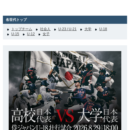
各世代トップ
トップチーム
社会人
U-23 / U-21
大学
U-18
U-15
U-12
女子