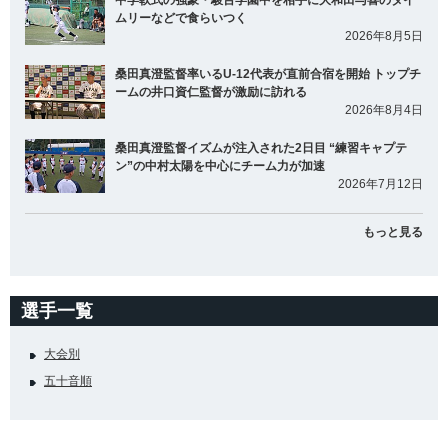
中学軟式の強豪・駿台学園中を相手に大和田与喜のタイ
ムリーなどで食らいつく
2026年8月5日
桑田真澄監督率いるU-12代表が直前合宿を開始 トップチ
ームの井口資仁監督が激励に訪れる
2026年8月4日
桑田真澄監督イズムが注入された2日目 “練習キャプテ
ン”の中村太陽を中心にチーム力が加速
2026年7月12日
もっと見る
選手一覧
大会別
五十音順