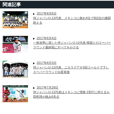
関連記事
2017年8月6日
侍ジャパンU-12代表、メキシコに敗れ4位で9試合の激闘
終える
2017年8月4日
一発攻勢に屈した侍ジャパンU-12代表 韓国とのスーパー
ラウンド最終戦にすべてをかける
2017年8月3日
侍ジャパンU-12代表、ニカラグアを5回コールドで下し
スーパーラウンド白星発進
2017年7月29日
侍ジャパンU-12代表はメキシコに惜敗 3安打に抑えるも
四死球が絡み6失点