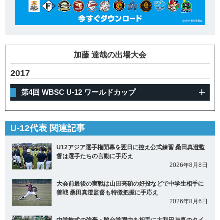
加藤 達哉の出場大会
2017
第4回 WBSC U-12 ワールドカップ
U-12代表 関連記事
U12アジア選手権開幕を翌日に控え公式練習 桑田真澄監
督は選手たちの言動に手応え
2026年8月8日
大会前最後の実戦は山田亮碩の好投などで中学生相手に
善戦 桑田真澄監督も特徴把握に手応え
2026年8月6日