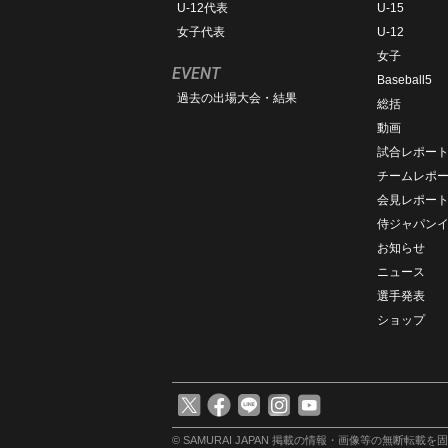
U-12代表
U-15
女子代表
U-12
女子
EVENT
Baseball5
過去の出場大会・結果
総括
動画
試合レポー
チームレポ
会見レポー
侍ジャパン
お知らせ
ニュース
選手発表
ショップ
© SAMURAI JAPAN
掲載の情報・画像等の無断転載を固