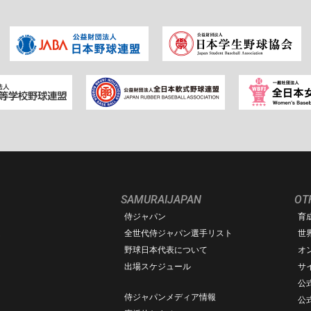
SAMURAIJAPAN
OT
侍ジャパン
育
ム
全世代侍ジャパン選手リスト
世
野球日本代表について
オ
出場スケジュール
サ
公式
侍ジャパンメディア情報
公