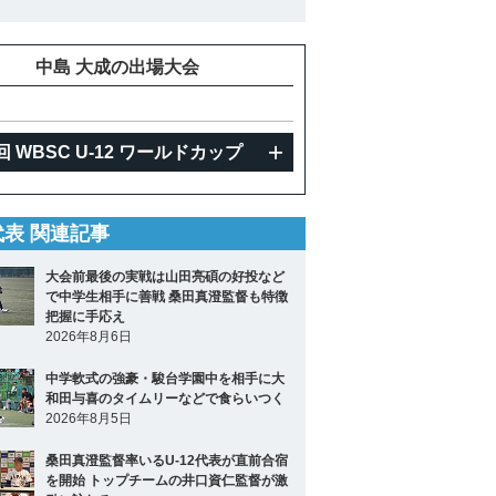
中島 大成の出場大会
回 WBSC U-12 ワールドカップ
2代表 関連記事
大会前最後の実戦は山田亮碩の好投など
で中学生相手に善戦 桑田真澄監督も特徴
把握に手応え
2026年8月6日
中学軟式の強豪・駿台学園中を相手に大
和田与喜のタイムリーなどで食らいつく
2026年8月5日
桑田真澄監督率いるU-12代表が直前合宿
を開始 トップチームの井口資仁監督が激