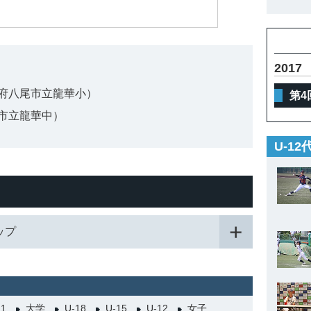
2017
府八尾市立龍華小）
第4
市立龍華中）
U-1
カップ
21
大学
U-18
U-15
U-12
女子