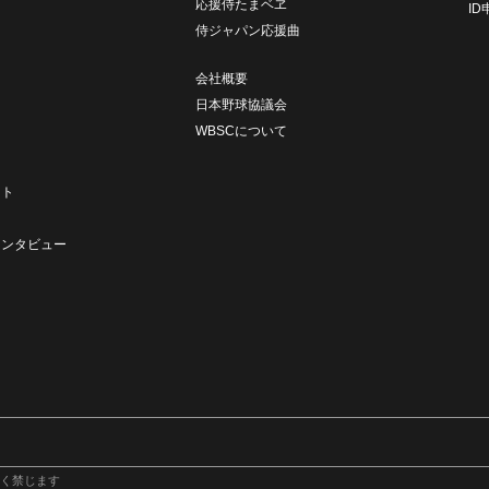
応援侍たまベヱ
I
侍ジャパン応援曲
会社概要
日本野球協議会
WBSCについて
ト
ート
ト
インタビュー
く禁じます