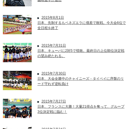
義晴選手が選出
2015年8月1日
日本、先制するもベネズエラに僅差で敗戦。今大会6位で
全日程を終了
2015年7月31日
日本、キューバに2対5で惜敗。最終日の上位順位決定戦
の望み絶たれる。
2015年7月30日
日本、大会全勝中のチャイニーズ・タイペイに序盤のリ
ード守れず逆転負け
2015年7月27日
日本、フランスに大勝！大量21得点を奪って、グループ
3位決定戦に臨む！