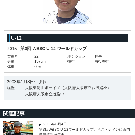
U-12
2015
第3回 WBSC U-12 ワールドカップ
背番号
22
ポジション
捕手
身長
157cm
投打
右投右打
体重
60kg
2003年1月8日生まれ
経歴
大阪東淀川ボーイズ（大阪府大阪市立西淡路小）
大阪府大阪市立淡路中
関連記事
2015年8月4日
第3回WBSC U-12ワールドカップ、ベストナインに西岡