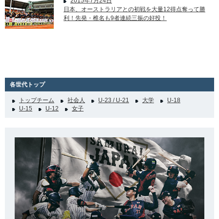
2015年7月24日
日本、オーストラリアとの初戦を大量12得点奪って勝
利！先発・椎名も9者連続三振の好投！
各世代トップ
トップチーム
社会人
U-23 / U-21
大学
U-18
U-15
U-12
女子