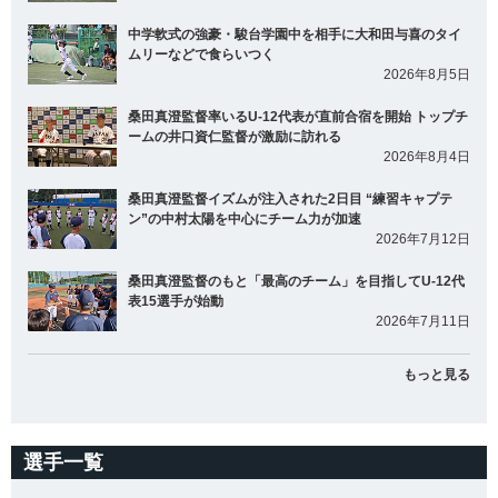
中学軟式の強豪・駿台学園中を相手に大和田与喜のタイ
ムリーなどで食らいつく
2026年8月5日
桑田真澄監督率いるU-12代表が直前合宿を開始 トップチ
ームの井口資仁監督が激励に訪れる
2026年8月4日
桑田真澄監督イズムが注入された2日目 “練習キャプテ
ン”の中村太陽を中心にチーム力が加速
2026年7月12日
桑田真澄監督のもと「最高のチーム」を目指してU-12代
表15選手が始動
2026年7月11日
もっと見る
選手一覧