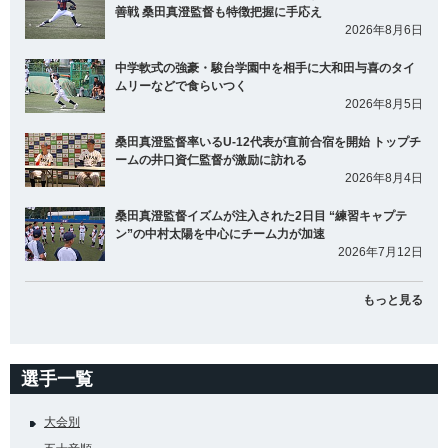
善戦 桑田真澄監督も特徴把握に手応え
2026年8月6日
中学軟式の強豪・駿台学園中を相手に大和田与喜のタイ
ムリーなどで食らいつく
2026年8月5日
桑田真澄監督率いるU-12代表が直前合宿を開始 トップチ
ームの井口資仁監督が激励に訪れる
2026年8月4日
桑田真澄監督イズムが注入された2日目 “練習キャプテ
ン”の中村太陽を中心にチーム力が加速
2026年7月12日
もっと見る
選手一覧
大会別