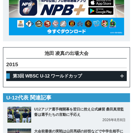
池田 凌真の出場大会
2015
第3回 WBSC U-12 ワールドカップ
U-12代表 関連記事
U12アジア選手権開幕を翌日に控え公式練習 桑田真澄監
督は選手たちの言動に手応え
2026年8月8日
大会前最後の実戦は山田亮碩の好投などで中学生相手に