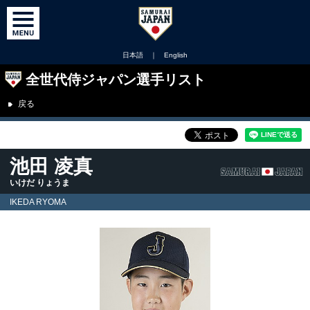
日本語
｜
English
全世代侍ジャパン選手リスト
戻る
池田 凌真
いけだ りょうま
IKEDA RYOMA