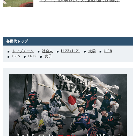
スタート。初の実戦となった強化試合で課題残す
各世代トップ
トップチーム
社会人
U-23 / U-21
大学
U-18
U-15
U-12
女子