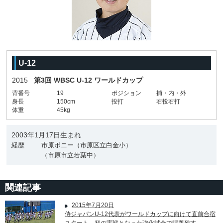
U-12
2015
第3回 WBSC U-12 ワールドカップ
背番号
19
ポジション
捕・内・外
身長
150cm
投打
右投右打
体重
45kg
2003年1月17日生まれ
経歴
市原ポニー（市原区立白金小）
（市原市立若葉中）
関連記事
2015年7月20日
侍ジャパンU-12代表がワールドカップに向けて直前合宿