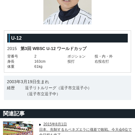
U-12
2015
第3回 WBSC U-12 ワールドカップ
背番号
2
ポジション
投・内・外
身長
163cm
投打
右投右打
体重
61kg
2003年3月19日生まれ
経歴
逗子リトルリーグ（逗子市立逗子小）
（逗子市立逗子中）
関連記事
2015年8月1日
日本、先制するもベネズエラに僅差で敗戦。今大会6位で