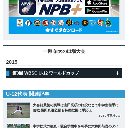
一柳 佑太の出場大会
2015
第3回 WBSC U-12 ワールドカップ
U-12代表 関連記事
大会前最後の実戦は山田亮碩の好投などで中学生相手に
善戦 桑田真澄監督も特徴把握に手応え
2026年8月6日
中学軟式の強豪・駿台学園中を相手に大和田与喜のタイ