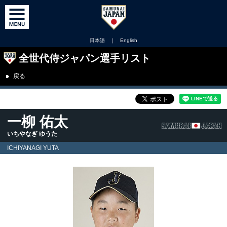
日本語
｜
English
全世代侍ジャパン選手リスト
戻る
一柳 佑太
いちやなぎ ゆうた
ICHIYANAGI YUTA