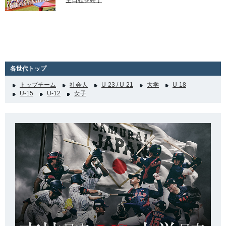
全日程を終了
各世代トップ
トップチーム
社会人
U-23 / U-21
大学
U-18
U-15
U-12
女子