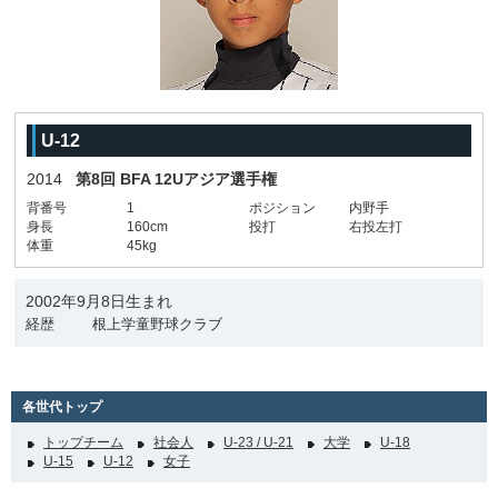
U-12
2014
第8回 BFA 12Uアジア選手権
背番号
1
ポジション
内野手
身長
160cm
投打
右投左打
体重
45kg
2002年9月8日生まれ
経歴
根上学童野球クラブ
各世代トップ
トップチーム
社会人
U-23 / U-21
大学
U-18
U-15
U-12
女子