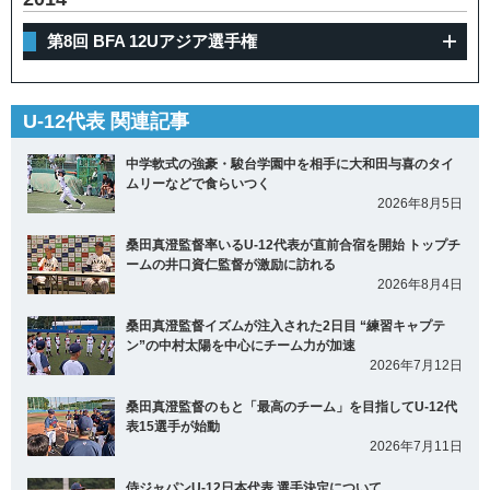
第8回 BFA 12Uアジア選手権
U-12代表 関連記事
中学軟式の強豪・駿台学園中を相手に大和田与喜のタイ
ムリーなどで食らいつく
2026年8月5日
桑田真澄監督率いるU-12代表が直前合宿を開始 トップチ
ームの井口資仁監督が激励に訪れる
2026年8月4日
桑田真澄監督イズムが注入された2日目 “練習キャプテ
ン”の中村太陽を中心にチーム力が加速
2026年7月12日
桑田真澄監督のもと「最高のチーム」を目指してU-12代
表15選手が始動
2026年7月11日
侍ジャパンU-12日本代表 選手決定について