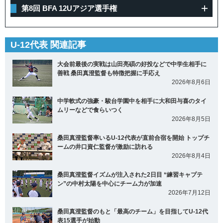
第8回 BFA 12Uアジア選手権
U-12代表 関連記事
大会前最後の実戦は山田亮碩の好投などで中学生相手に
善戦 桑田真澄監督も特徴把握に手応え
2026年8月6日
中学軟式の強豪・駿台学園中を相手に大和田与喜のタイ
ムリーなどで食らいつく
2026年8月5日
桑田真澄監督率いるU-12代表が直前合宿を開始 トップチ
ームの井口資仁監督が激励に訪れる
2026年8月4日
桑田真澄監督イズムが注入された2日目 “練習キャプテ
ン”の中村太陽を中心にチーム力が加速
2026年7月12日
桑田真澄監督のもと「最高のチーム」を目指してU-12代
表15選手が始動