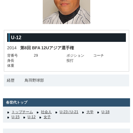
U-12
2014
第8回 BFA 12Uアジア選手権
背番号
29
ポジション
コーチ
身長
投打
体重
経歴
鳥羽野球部
各世代トップ
トップチーム
社会人
U-23 / U-21
大学
U-18
U-15
U-12
女子