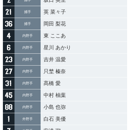
坂口 英里
捕手
英 菜々子
捕手
岡田 梨花
捕手
東 ここあ
内野手
星川 あかり
内野手
吉井 温愛
内野手
只埜 榛奈
内野手
髙橋 愛
内野手
中村 柚葉
内野手
小島 也弥
内野手
白石 美優
外野手