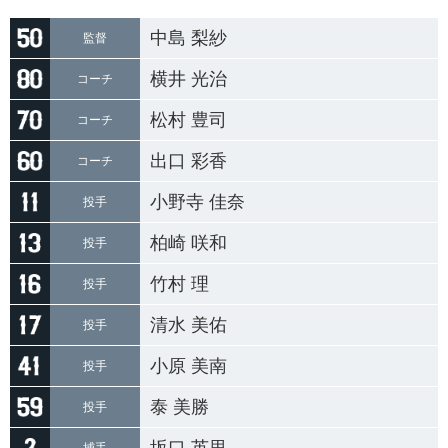
中島 梨紗
監督
横井 光治
コーチ
松村 豊司
コーチ
出口 彩香
コーチ
小野寺 佳奈
投手
柏崎 咲和
投手
竹村 理
投手
清水 美佑
投手
小原 美南
投手
泰 美勝
投手