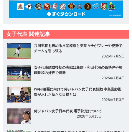
女子代表 関連記事
共同主将を務める只埜榛奈と英菜々子がプレーや姿勢で
チームを引っ張る
2026年7月5日
女子代表結成後初の実戦は新婚・和田七海の豪快弾や柏
﨑咲和の好投で連勝
2026年7月4日
W杯8連覇に向けて侍ジャパン女子代表始動 中島梨紗監
督が示した新たな目標とは
2026年7月3日
侍ジャパン女子日本代表 選手決定について
2026年6月15日