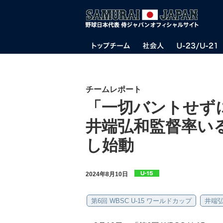
チームレポート
「一切バントせず
井端弘和監督率いる
し始動
2024年8月10日
第6回 WBSC U-15 ワールドカップ
井端