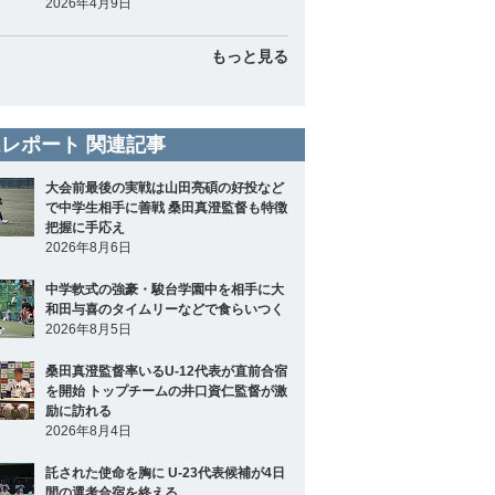
2026年4月9日
もっと見る
レポート 関連記事
大会前最後の実戦は山田亮碩の好投など
で中学生相手に善戦 桑田真澄監督も特徴
把握に手応え
2026年8月6日
中学軟式の強豪・駿台学園中を相手に大
和田与喜のタイムリーなどで食らいつく
2026年8月5日
桑田真澄監督率いるU-12代表が直前合宿
を開始 トップチームの井口資仁監督が激
励に訪れる
2026年8月4日
託された使命を胸に U-23代表候補が4日
間の選考合宿を終える