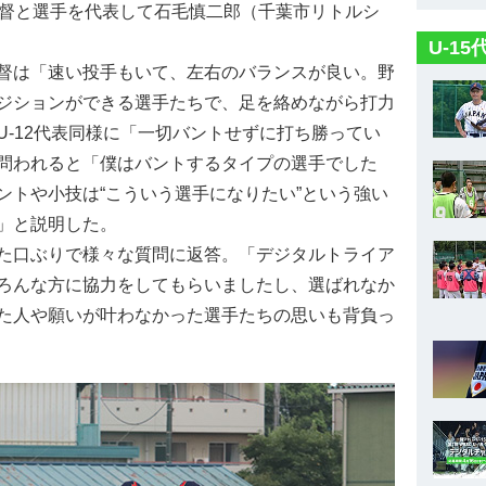
督と選手を代表して石毛慎二郎（千葉市リトルシ
U-1
督は「速い投手もいて、左右のバランスが良い。野
ジションができる選手たちで、足を絡めながら打力
-12代表同様に「一切バントせずに打ち勝ってい
問われると「僕はバントするタイプの選手でした
ントや小技は“こういう選手になりたい”という強い
」と説明した。
た口ぶりで様々な質問に返答。「デジタルトライア
ろんな方に協力をしてもらいましたし、選ばれなか
た人や願いが叶わなかった選手たちの思いも背負っ