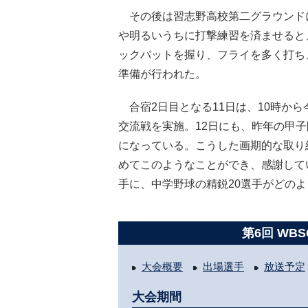
その後は習志野高校第二グラウンドに
や明るいうちに打撃練習を済ませると
ックバットを握り、フライを多く打ち
準備が行われた。
合宿2日目となる11日は、10時か
交流戦を実施。12日にも、昨年の甲
になっている。こうした画期的な取り
めてこのようなことができ、感謝して
手に、中学野球の精鋭20選手がどの
第6回 WBS
大会概要
出場選手
放送予定
大会期間