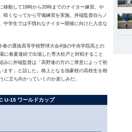
移動して18時から20時までのナイター練習。や
、暗くなってから守備練習を実施。井端監督自らノ
、中学生では不慣れなナイター開催に向けた入念な
ら今春の選抜高等学校野球大会4強の中央学院高との
子園に春夏連続で出場した専大松戸と対戦すること
組みに井端監督は「高野連の方のご厚意によって初
います」と話した。格上となる強豪校の高校生を相
ように立ち向かっていくのか楽しみだ。
C U-15 ワールドカップ