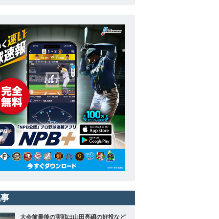
記事
大会前最後の実戦は山田亮碩の好投など