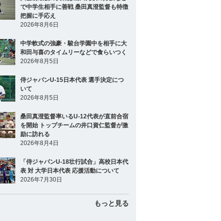
で中学生相手に善戦 桑田真澄監督も特徴
把握に手応え
2026年8月6日
中学軟式の強豪・駿台学園中を相手に大
和田与喜のタイムリーなどで食らいつく
2026年8月5日
侍ジャパンU-15日本代表 選手決定につ
いて
2026年8月5日
桑田真澄監督率いるU-12代表が直前合宿
を開始 トップチームの井口資仁監督が激
励に訪れる
2026年8月4日
「侍ジャパンU-18壮行試合」高校日本代
表 対 大学日本代表 応援活動について
2026年7月30日
もっと見る