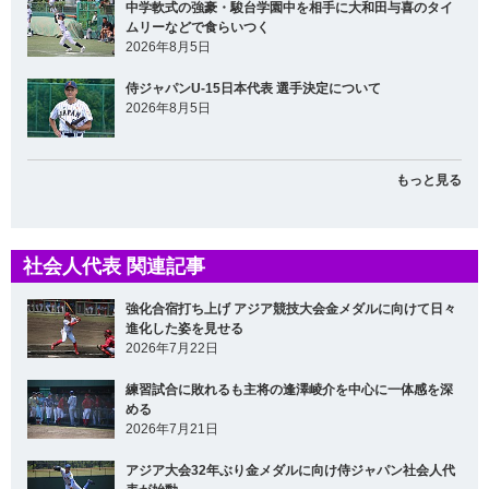
中学軟式の強豪・駿台学園中を相手に大和田与喜のタイ
ムリーなどで食らいつく
2026年8月5日
侍ジャパンU-15日本代表 選手決定について
2026年8月5日
もっと見る
社会人代表 関連記事
強化合宿打ち上げ アジア競技大会金メダルに向けて日々
進化した姿を見せる
2026年7月22日
練習試合に敗れるも主将の逢澤崚介を中心に一体感を深
める
2026年7月21日
アジア大会32年ぶり金メダルに向け侍ジャパン社会人代