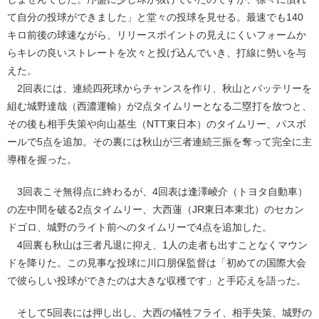
て自分の投球ができました」と堂々の投球を見せる。最速でも140
キロ前後の球速ながら、リリースポイントの見えにくいフォームか
らキレの良いストレートを次々と投げ込んでいき、打線に勢いを与
えた。
2回表には、連続四死球からチャンスを作り、秋山とバッテリーを
組む城野達哉（西濃運輸）が2点タイムリーとなる二塁打を放つと、
その後も相手失策や向山基生（NTT東日本）のタイムリー、パスボ
ールで5点を追加。その裏には秋山が三者連続三振を奪って完全に主
導権を握った。
3回表こそ無得点に終わるが、4回表は逢澤崚介（トヨタ自動車）
の左中間を破る2点タイムリー、大西蓮（JR東日本東北）のセカン
ドゴロ、城野のライト前へのタイムリーで4点を追加した。
4回裏も秋山は三者凡退に抑え、1人の走者も出すことなくマウン
ドを降りた。この見事な投球に川口朋保監督は「初めての国際大会
で彼らしい投球ができたのは大きな収穫です」と手応えを語った。
そして5回表には押し出し、大西の犠牲フライ、相手失策、城野の