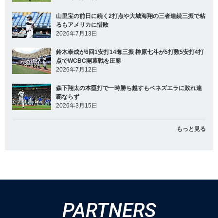
山里宝の前日に続く2打点や大城海翔の三者連続三振で粘
るもアメリカに惜敗
2026年7月13日
鈴木泰成が6回1安打14奪三振 榊原七斗が5打数5安打4打
点でWCBC開幕戦を圧勝
2026年7月12日
森下翔太の本塁打で一時勝ち越すもベネズエラに敗れ連
覇ならず
2026年3月15日
もっと見る
PARTNERS