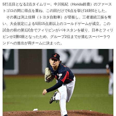
5打点目となる2点タイムリー、中川拓紀（Honda鈴鹿）のファース
トゴロの間に得点を重ね、この回だけで6点を挙げ16対0とした。
その裏は渕上佳輝（トヨタ自動車）が登板し、三者連続三振を奪
い、大会規定による5回15点差以上のコールドゲームが成立。この
試合の前の第1試合でフィリピンがパキスタンを破り、日本とフィリ
ピンが2勝0敗となったため、グループ2位までが進むスーパーラウ
ンドへの進出が両チームに決まった。