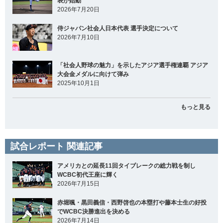
表が始動
2026年7月20日
侍ジャパン社会人日本代表 選手決定について
2026年7月10日
「社会人野球の魅力」を示したアジア選手権連覇 アジア
大会金メダルに向けて弾み
2025年10月1日
もっと見る
試合レポート 関連記事
アメリカとの延長11回タイブレークの総力戦を制し
WCBC初代王座に輝く
2026年7月15日
赤堀颯・黒田義信・西野啓也の本塁打や藤本士生の好投
でWCBC決勝進出を決める
2026年7月14日