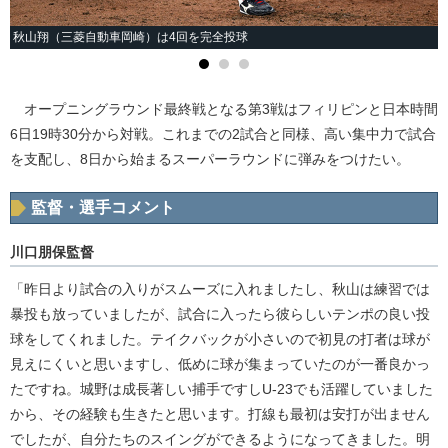
秋山翔（三菱自動車岡崎）は4回を完全投球
オープニングラウンド最終戦となる第3戦はフィリピンと日本時間
6日19時30分から対戦。これまでの2試合と同様、高い集中力で試合
を支配し、8日から始まるスーパーラウンドに弾みをつけたい。
監督・選手コメント
川口朋保監督
「昨日より試合の入りがスムーズに入れましたし、秋山は練習では
暴投も放っていましたが、試合に入ったら彼らしいテンポの良い投
球をしてくれました。テイクバックが小さいので初見の打者は球が
見えにくいと思いますし、低めに球が集まっていたのが一番良かっ
たですね。城野は成長著しい捕手ですしU-23でも活躍していました
から、その経験も生きたと思います。打線も最初は安打が出ません
でしたが、自分たちのスイングができるようになってきました。明