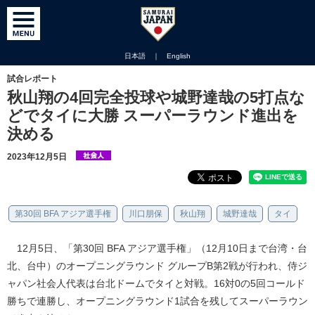
日本語
｜
English
試合レポート
秋山翔の4回完全投球や城野達哉の5打点な
どでタイに大勝 スーパーラウンド進出を
決める
2023年12月5日
第30回 BFA アジア選手権
川口朋保
秋山翔
城野達哉
タイ
12月5日、「第30回 BFA アジア選手権」（12月10日まで台湾・台
北、台中）のオープニングラウンド グループB第2戦が行われ、侍ジ
ャパン社会人代表は台北ドームでタイと対戦。16対0の5回コールド
勝ちで連勝し、オープニングラウンド1試合を残してスーパーラウン