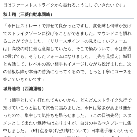
日はファーストストライクから振れるようにしていきたいです」
秋山翔（三菱自動車岡崎）
「今日はストレートで押せて良かったですし、変化球も何球か投げ
てストライクゾーンに投げることができました。マウンドにも慣れ
ることができました。（リリースポイントの見えにくいフォーム
は）高校の時に最も意識していたら、そこで染みついて、今は普通
に投げても、そうしたフォームになりました。（先も見据え）城野
とも話して、レベルの高い相手もイメージしながら投げました。次
の登板以降が本当の勝負になってくるので、もっと丁寧にコースを
突いていきたいです」
城野達哉（西濃運輸）
「（捕手として）打たれてもいいから、どんどんストライク先行で
投げていこうと話して試合に臨みました。今日は緊張があまり無か
ったので、集中して気持ちを昂らせました。（この日初先発）スタ
メンとして出たい気持ちはありますが、自分のやるべきプレーに集
中しました。（5打点を挙げた打撃について）日本選手権くらいから