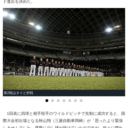
ド進出を決めた。
第2戦はタイと対戦
1回表に四球と相手投手のワイルドピッチで先制に成功すると、国
際大会初出場となる秋山翔（三菱自動車岡崎）が「思ったより緊張
しませんでした。序盤に少し球が抜けていたのですが、徐々に慣れ