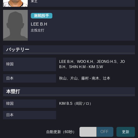
東芝
敗戦投手
LEE B.H
左投左打
バッテリー
LEE B.H、WOO K.H、JEONG H.S、JO
韓国
B.H、SHIN H.M - KIM S.W
日本
秋山、片山、藤村 - 南木、辻本
本塁打
韓国
KIM B.S（8回ソロ）
日本
OFF
自動更新（60秒）
更新