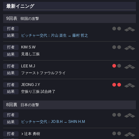
最新イニング
9回表
韓国の攻撃
打者
ピッチャー交代：片山 楽生 → 藤村 哲之
結果
KIM S.W
打者
見逃し三振
結果
LEE M.J
打者
ファーストファウルフライ
結果
JEONG J.Y
打者
空振り三振 試合終了
結果
8回裏
日本の攻撃
打者
ピッチャー交代：JO B.H → SHIN H.M
結果
辻本 勇樹
打者