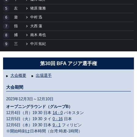
左
猪原 隆雅
5
遊
中村 迅
6
指
大西 蓮
7
捕
南木 寿也
8
三
中川 拓紀
9
第30回 BFA アジア選手権
大会概要
出場選手
大会期間
2023年12月3日～12月10日
オープニングラウンド（グループB）
12月4日（月）19:30 日本
14 - 0
パキスタン
12月5日（火）19:30 タイ
0 - 16
日本
12月6日（水）19:30 日本
9 - 1
フィリピン
※開始時刻は日本時間（台湾:時差-1時間）