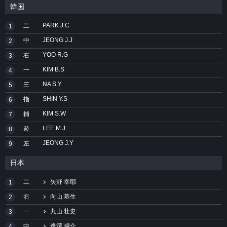
韓国
PARK J.C
二
1
JEONG J.J
中
2
YOO R.G
右
3
KIM B.S
一
4
NA S.Y
三
5
SHIN Y.S
指
6
KIM S.W
捕
7
LEE M.J
遊
8
JEONG J.Y
左
9
日本
二
矢野 幸耶
1
右
向山 基生
2
一
丸山 壮史
3
中
逢澤 崚介
4