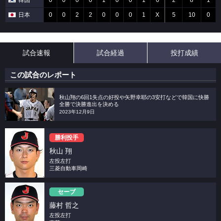
韓国
0
0
0
0
1
0
0
1
0
2
8
1
日本
0
0
2
2
0
0
0
1
X
5
10
0
試合速報
試合経過
投打成績
この試合のレポート
秋山翔の6回1失点の好投や矢野幸耶の3安打などで韓国に快勝
全勝で決勝進出を決める
2023年12月9日
勝利投手
秋山 翔
左投左打
三菱自動車岡崎
セーブ
藤村 哲之
左投左打