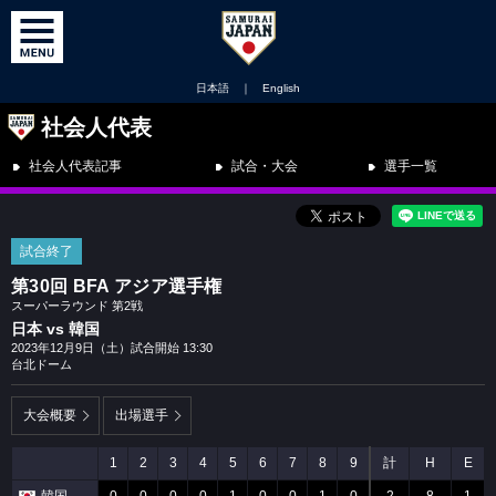
日本語
｜
English
社会人代表
社会人代表記事
試合・大会
選手一覧
試合終了
第30回 BFA アジア選手権
スーパーラウンド 第2戦
日本 vs 韓国
2023年12月9日（土）試合開始 13:30
台北ドーム
大会概要
出場選手
1
2
3
4
5
6
7
8
9
計
H
E