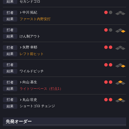
セカンドゴロ
結果
中川 拓紀
打者
ファースト内野安打
結果
打者
けん制アウト
結果
矢野 幸耶
打者
レフト前ヒット
結果
打者
ワイルドピッチ
結果
向山 基生
打者
ライトツーベース（打点1）
結果
丸山 壮史
打者
ショートゴロ チェンジ
結果
先発オーダー