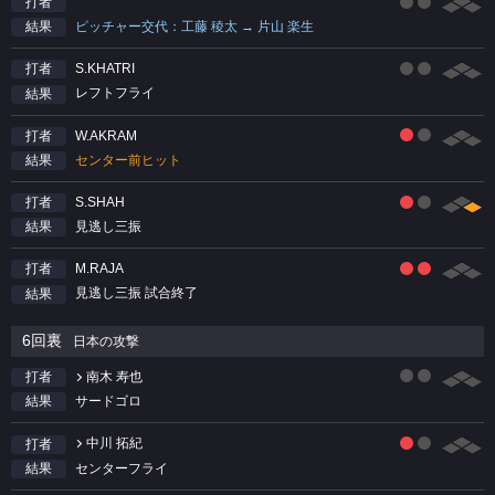
打者
ピッチャー交代：工藤 稜太 → 片山 楽生
結果
S.KHATRI
打者
レフトフライ
結果
W.AKRAM
打者
センター前ヒット
結果
S.SHAH
打者
見逃し三振
結果
M.RAJA
打者
見逃し三振 試合終了
結果
6回裏
日本の攻撃
南木 寿也
打者
サードゴロ
結果
中川 拓紀
打者
センターフライ
結果