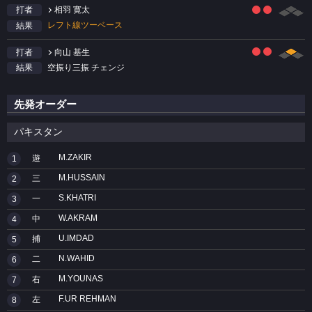
相羽 寛太
打者
レフト線ツーベース
結果
向山 基生
打者
空振り三振 チェンジ
結果
先発オーダー
パキスタン
M.ZAKIR
遊
1
M.HUSSAIN
三
2
S.KHATRI
一
3
W.AKRAM
中
4
U.IMDAD
捕
5
N.WAHID
二
6
M.YOUNAS
右
7
F.UR REHMAN
左
8