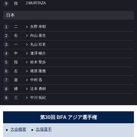
J.MURTAZA
指
9
日本
二
矢野 幸耶
1
右
向山 基生
2
一
丸山 壮史
3
中
逢澤 崚介
4
指
鈴木 聖歩
5
左
猪原 隆雅
6
遊
中村 迅
7
捕
辻本 勇樹
8
三
中川 拓紀
9
第30回 BFA アジア選手権
大会概要
出場選手