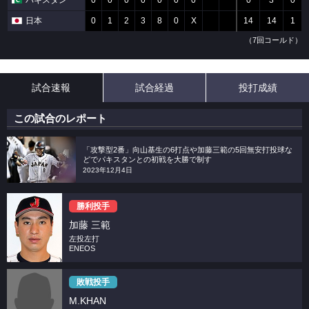
パキスタン
0
0
0
0
0
0
0
0
3
0
日本
0
1
2
3
8
0
X
14
14
1
（7回コールド）
試合速報
試合経過
投打成績
この試合のレポート
「攻撃型2番」向山基生の6打点や加藤三範の5回無安打投球な
どでパキスタンとの初戦を大勝で制す
2023年12月4日
勝利投手
加藤 三範
左投左打
ENEOS
敗戦投手
M.KHAN