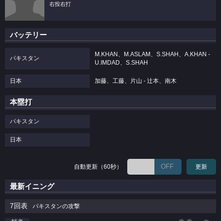
右投右打
バッテリー
M.KHAN、M.ASLAM、S.SHAH、A.KHAN -
パキスタン
U.IMDAD、S.SHAH
日本
加藤、工藤、片山 - 辻本、南木
本塁打
パキスタン
日本
OFF
自動更新（60秒）
更新
最新イニング
7回表
パキスタンの攻撃