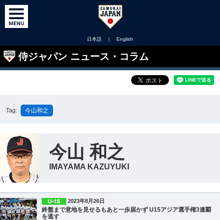
日本語
｜
English
侍ジャパン ニュース・コラム
Tag:
今山和之
今山 和之
IMAYAMA KAZUYUKI
2023年8月26日
終盤まで意地を見せるもあと一歩届かず U15アジア選手権3連覇
を逃す