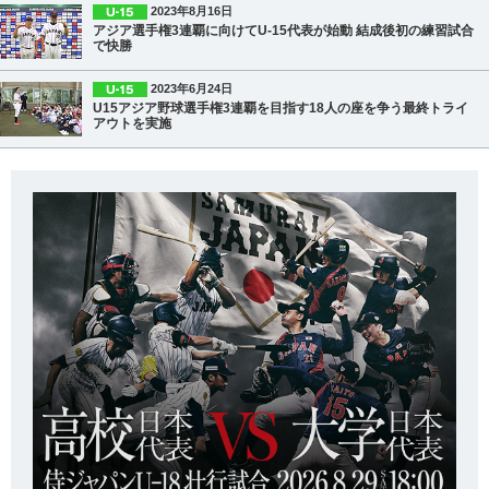
2023年8月16日
アジア選手権3連覇に向けてU-15代表が始動 結成後初の練習試合
で快勝
2023年6月24日
U15アジア野球選手権3連覇を目指す18人の座を争う最終トライ
アウトを実施