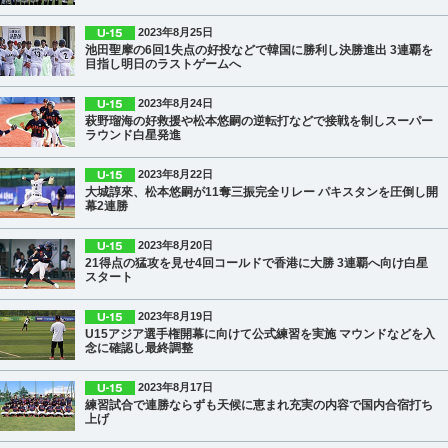
2023年8月25日
池田聖摩の6回1失点の好投などで韓国に勝利し決勝進出 3連覇を
目指し明日のラストゲームへ
2023年8月24日
萩野瑠海の好救援や松本悠嗣の逆転打などで接戦を制しスーパー
ラウンド白星発進
2023年8月22日
大城諄來、松本悠嗣が11奪三振完全リレー パキスタンを圧倒し開
幕2連勝
2023年8月20日
21得点の猛攻を見せ4回コールドで香港に大勝 3連覇へ向け白星
スタート
2023年8月19日
U15アジア選手権開幕に向けて公式練習を実施 マウンドなどを入
念に確認し最終調整
2023年8月17日
練習試合で連勝ならずも天候に恵まれ充実の内容で国内合宿打ち
上げ