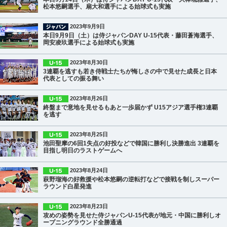
松本悠嗣選手、扇大和選手による始球式も実施
2023年9月9日
本日9月9日（土）は侍ジャパンDAY U-15代表・藤田蒼海選手、
岡安凌玖選手による始球式も実施
2023年8月30日
3連覇を逃すも若き侍戦士たちが悔しさの中で見せた成長と日本
代表としての振る舞い
2023年8月26日
終盤まで意地を見せるもあと一歩届かず U15アジア選手権3連覇
を逃す
2023年8月25日
池田聖摩の6回1失点の好投などで韓国に勝利し決勝進出 3連覇を
目指し明日のラストゲームへ
2023年8月24日
萩野瑠海の好救援や松本悠嗣の逆転打などで接戦を制しスーパー
ラウンド白星発進
2023年8月23日
攻めの姿勢を見せた侍ジャパンU-15代表が地元・中国に勝利しオ
ープニングラウンド全勝通過