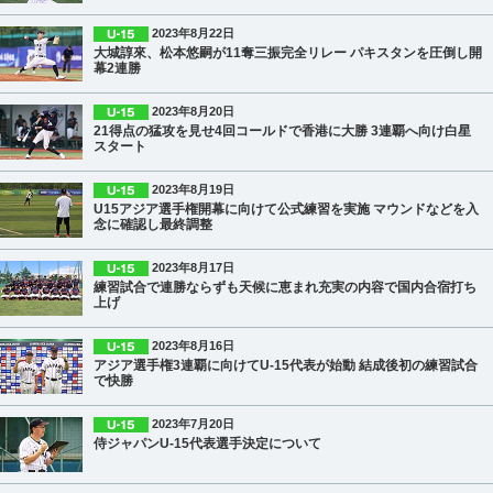
2023年8月22日
大城諄來、松本悠嗣が11奪三振完全リレー パキスタンを圧倒し開
幕2連勝
2023年8月20日
21得点の猛攻を見せ4回コールドで香港に大勝 3連覇へ向け白星
スタート
2023年8月19日
U15アジア選手権開幕に向けて公式練習を実施 マウンドなどを入
念に確認し最終調整
2023年8月17日
練習試合で連勝ならずも天候に恵まれ充実の内容で国内合宿打ち
上げ
2023年8月16日
アジア選手権3連覇に向けてU-15代表が始動 結成後初の練習試合
で快勝
2023年7月20日
侍ジャパンU-15代表選手決定について