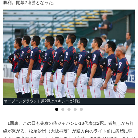
勝利。開幕2連勝となった。
オープニングラウンド第2戦はメキシコと対戦
1回表、この日も先攻の侍ジャパンU-18代表は2死走者無しから打
線が繋がる。松尾汐恩（大阪桐蔭）が逆方向のライト前に痛烈に弾