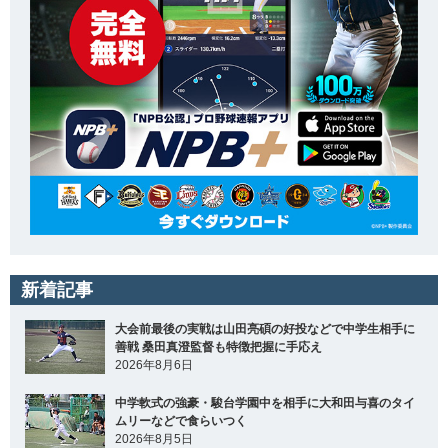
新着記事
大会前最後の実戦は山田亮碩の好投などで中学生相手に
善戦 桑田真澄監督も特徴把握に手応え
2026年8月6日
中学軟式の強豪・駿台学園中を相手に大和田与喜のタイ
ムリーなどで食らいつく
2026年8月5日