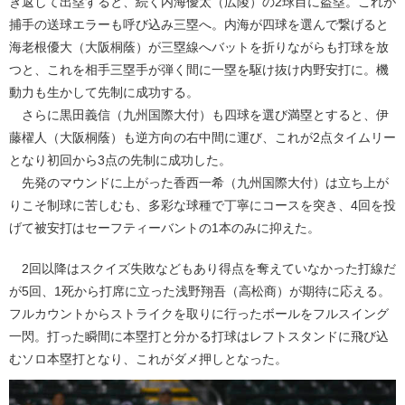
き返して出塁すると、続く内海優太（広陵）の2球目に盗塁。これが
捕手の送球エラーも呼び込み三塁へ。内海が四球を選んで繋げると
海老根優大（大阪桐蔭）が三塁線へバットを折りながらも打球を放
つと、これを相手三塁手が弾く間に一塁を駆け抜け内野安打に。機
動力も生かして先制に成功する。
さらに黒田義信（九州国際大付）も四球を選び満塁とすると、伊
藤櫂人（大阪桐蔭）も逆方向の右中間に運び、これが2点タイムリー
となり初回から3点の先制に成功した。
先発のマウンドに上がった香西一希（九州国際大付）は立ち上が
りこそ制球に苦しむも、多彩な球種で丁寧にコースを突き、4回を投
げて被安打はセーフティーバントの1本のみに抑えた。
2回以降はスクイズ失敗などもあり得点を奪えていなかった打線だ
が5回、1死から打席に立った浅野翔吾（高松商）が期待に応える。
フルカウントからストライクを取りに行ったボールをフルスイング
一閃。打った瞬間に本塁打と分かる打球はレフトスタンドに飛び込
むソロ本塁打となり、これがダメ押しとなった。