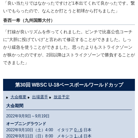
「良い当たりではなかったですけど1本出てくれて良かったです。繋
いでもらったので、なんとか打とうと初球から打ちました」
香西一希（九州国際大付）
「打線が良いリズムを作ってくれました。ピンチで比嘉公也コーチ
に“大胆に投げていけ”と言われて修正することができました。しっ
かり緩急を使うことができました。思ったよりもストライクゾーン
が狭かったのですが、2回以降はストライクゾーンで勝負することが
できました」
第30回 WBSC U-18ベースボールワールドカップ
大会概要
出場選手
放送予定
大会期間
2022年9月9日～9月19日
オープニングラウンド
2022年9月10日（土）4:00 イタリア
0 - 6
日本
2022年9月11日（日）8:00 メキシコ
1 - 4
日本