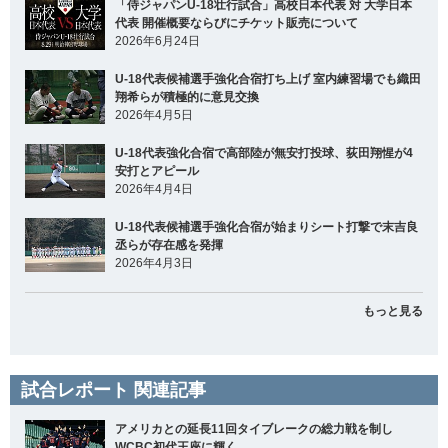
「侍ジャパンU-18壮行試合」高校日本代表 対 大学日本
代表 開催概要ならびにチケット販売について
2026年6月24日
U-18代表候補選手強化合宿打ち上げ 室内練習場でも織田
翔希らが積極的に意見交換
2026年4月5日
U-18代表強化合宿で高部陸が無安打投球、荻田翔惺が4
安打とアピール
2026年4月4日
U-18代表候補選手強化合宿が始まりシート打撃で末吉良
丞らが存在感を発揮
2026年4月3日
もっと見る
試合レポート 関連記事
アメリカとの延長11回タイブレークの総力戦を制し
WCBC初代王座に輝く