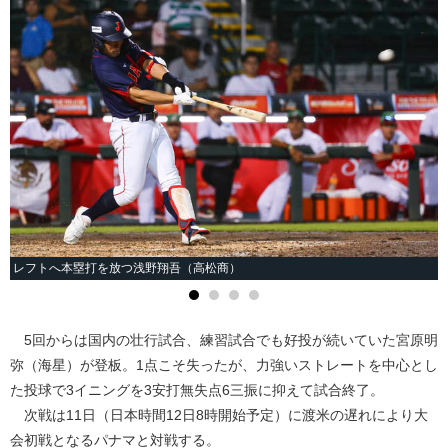
レフトへ本塁打を放つ浅野翔吾（高松商）
5回からは国内の壮行試合、練習試合でも好投が続いていた宮原明
弥（海星）が登板。1点こそ失ったが、力強いストレートを中心とし
た投球で3イニングを3安打無失点6三振に抑えて試合終了。
次戦は11日（日本時間12日8時開始予定）に渡米の遅れにより大
会初戦となるパナマと対戦する。