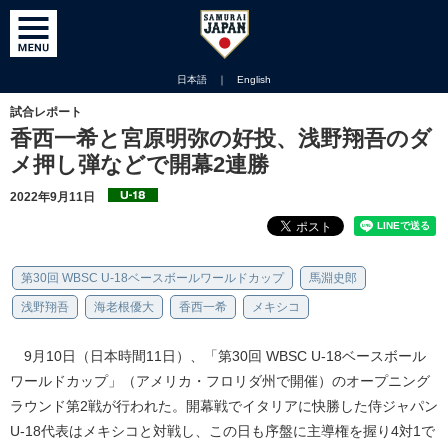
日本語
｜
English
試合レポート
香西一希と宮原明弥の好投、浅野翔吾のダ
メ押し弾などで開幕2連勝
2022年9月11日
第30回 WBSC U-18ベースボールワールドカップ
馬淵史郎
浅野翔吾
海老根優大
香西一希
メキシコ
9月10日（日本時間11日）、「第30回 WBSC U-18ベースボール
ワールドカップ」（アメリカ・フロリダ州で開催）のオープニング
ラウンド第2戦が行われた。開幕戦でイタリアに快勝した侍ジャパン
U-18代表はメキシコと対戦し、この日も序盤に主導権を握り4対1で