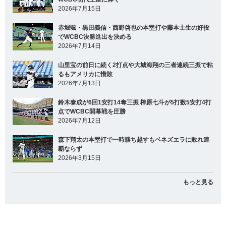
2026年7月15日
赤堀颯・黒田義信・西野啓也の本塁打や藤本士生の好投
でWCBC決勝進出を決める
2026年7月14日
山里宝の前日に続く2打点や大城海翔の三者連続三振で粘
るもアメリカに惜敗
2026年7月13日
鈴木泰成が6回1安打14奪三振 榊原七斗が5打数5安打4打
点でWCBC開幕戦を圧勝
2026年7月12日
森下翔太の本塁打で一時勝ち越すもベネズエラに敗れ連
覇ならず
2026年3月15日
もっと見る