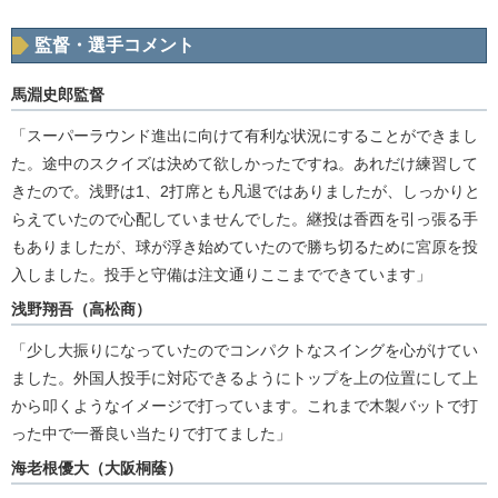
監督・選手コメント
馬淵史郎監督
「スーパーラウンド進出に向けて有利な状況にすることができまし
た。途中のスクイズは決めて欲しかったですね。あれだけ練習して
きたので。浅野は1、2打席とも凡退ではありましたが、しっかりと
らえていたので心配していませんでした。継投は香西を引っ張る手
もありましたが、球が浮き始めていたので勝ち切るために宮原を投
入しました。投手と守備は注文通りここまでできています」
浅野翔吾（高松商）
「少し大振りになっていたのでコンパクトなスイングを心がけてい
ました。外国人投手に対応できるようにトップを上の位置にして上
から叩くようなイメージで打っています。これまで木製バットで打
った中で一番良い当たりで打てました」
海老根優大（大阪桐蔭）