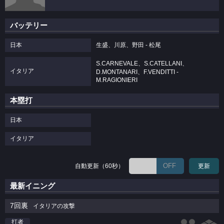
バッテリー
日本
生盛、川原、野田 - 松尾
S.CARNEVALE、S.CATELLANI、
イタリア
D.MONTANARI、F.VENDITTI -
M.RAGIONIERI
本塁打
日本
イタリア
OFF
自動更新（60秒）
更新
最新イニング
7回裏
イタリアの攻撃
打者