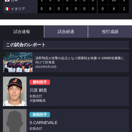
日本
1
5
0
0
0
0
0
6
10
1
イタリア
0
0
0
0
0
0
0
0
4
2
試合速報
試合経過
投打成績
この試合のレポート
浅野翔吾が攻撃の起点となり開幕戦を快勝 U-18W杯初優勝に
向けて好発進
2022年9月10日
勝利投手
川原 嗣貴
右投左打
大阪桐蔭高
敗戦投手
S.CARNEVALE
右投右打