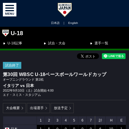
日本語
｜
English
U-18
U-18記事
試合・大会
選手一覧
試合終了
第30回 WBSC U-18ベースボールワールドカップ
オープニングラウンド 第1戦
イタリア vs 日本
2022年9月10日（土）試合開始 4:00
エド・スミス・スタジアム
大会概要
出場選手
放送予定
1
2
3
4
5
6
7
計
H
E