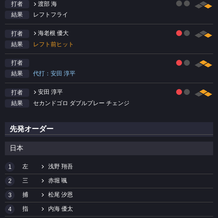
渡部 海
打者
レフトフライ
結果
海老根 優大
打者
レフト前ヒット
結果
打者
代打：安田 淳平
結果
安田 淳平
打者
セカンドゴロ ダブルプレー チェンジ
結果
先発オーダー
日本
左
浅野 翔吾
1
三
赤堀 颯
2
捕
松尾 汐恩
3
指
内海 優太
4