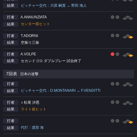
ピッチャー交代：川原 嗣貴 → 野田 海人
結果
A.ANNUNZIATA
打者
センター前ヒット
結果
T.ADORNI
打者
空振り三振
結果
A.VOLPE
打者
セカンドゴロ ダブルプレー 試合終了
結果
7回表
日本の攻撃
打者
ピッチャー交代：D.MONTANARI → F.VENDITTI
結果
松尾 汐恩
打者
ライト前ヒット
結果
打者
代打：渡部 海
結果