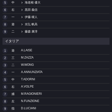
中
海老根 優大
5
右
黒田 義信
6
一
伊藤 櫂人
7
遊
光弘 帆高
8
二
藤森 康淳
9
イタリア
A.LAISE
遊
1
M.ZAZZA
三
2
W.WONG
二
3
A.ANNUNZIATA
一
4
T.ADORNI
中
5
A.VOLPE
右
6
M.RAGIONIERI
捕
7
N.FUNZIONE
左
8
D.LUCIANI
指
9