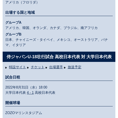
アメリカ（フロリダ）
出場する国と地域
グループA
アメリカ、韓国、オランダ、カナダ、ブラジル、南アフリカ
グループB
日本、チャイニーズ・タイペイ、メキシコ、オーストラリア、パナ
マ、イタリア
侍ジャパンU-18壮行試合 高校日本代表 対 大学日本代表
特設サイト
チケット
出場選手
放送予定
試合日程
2022年8月31日（水）18:00
大学日本代表
4 - 1
高校日本代表
開催球場
ZOZOマリンスタジアム