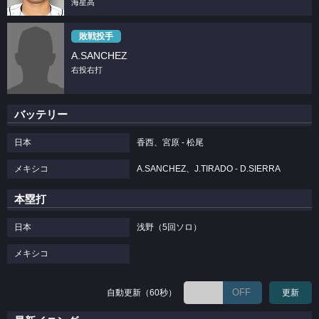
海星高
敗戦投手
A.SANCHEZ
右投右打
バッテリー
日本
香西、宮原 - 松尾
メキシコ
A.SANCHEZ、J.TIRADO - D.SIERRA
本塁打
日本
浅野（5回ソロ）
メキシコ
OFF
自動更新（60秒）
更新