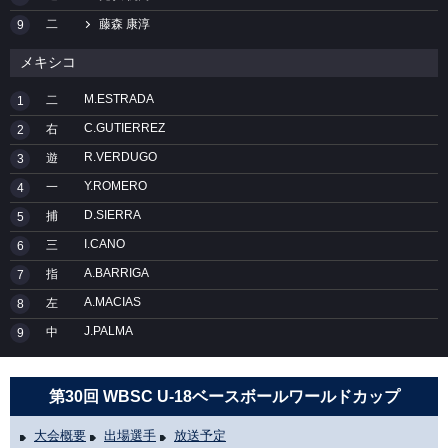
二
藤森 康淳
9
メキシコ
M.ESTRADA
二
1
C.GUTIERREZ
右
2
R.VERDUGO
遊
3
Y.ROMERO
一
4
D.SIERRA
捕
5
I.CANO
三
6
A.BARRIGA
指
7
A.MACIAS
左
8
J.PALMA
中
9
第30回 WBSC U-18ベースボールワールドカップ
大会概要
出場選手
放送予定