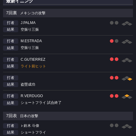
最新イニング
7回裏
メキシコの攻撃
J.PALMA
打者
空振り三振
結果
M.ESTRADA
打者
空振り三振
結果
C.GUTIERREZ
打者
ライト前ヒット
結果
打者
盗塁成功
結果
R.VERDUGO
打者
ショートフライ 試合終了
結果
7回表
日本の攻撃
鈴木 斗偉
打者
ショートフライ
結果