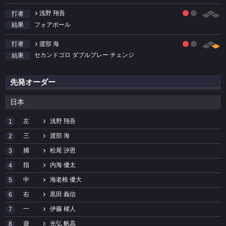
浅野 翔吾
打者
フォアボール
結果
渡部 海
打者
セカンドゴロ ダブルプレー チェンジ
結果
先発オーダー
日本
左
浅野 翔吾
1
三
渡部 海
2
捕
松尾 汐恩
3
指
内海 優太
4
中
海老根 優大
5
右
黒田 義信
6
一
伊藤 櫂人
7
遊
光弘 帆高
8