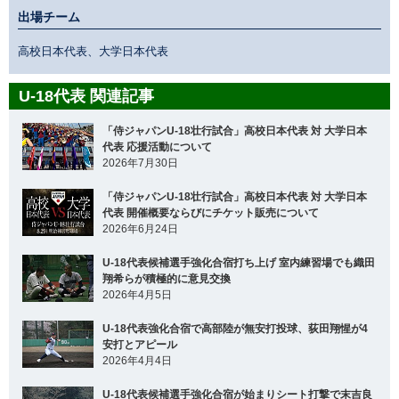
出場チーム
高校日本代表、大学日本代表
U-18代表 関連記事
「侍ジャパンU-18壮行試合」高校日本代表 対 大学日本
代表 応援活動について
2026年7月30日
「侍ジャパンU-18壮行試合」高校日本代表 対 大学日本
代表 開催概要ならびにチケット販売について
2026年6月24日
U-18代表候補選手強化合宿打ち上げ 室内練習場でも織田
翔希らが積極的に意見交換
2026年4月5日
U-18代表強化合宿で高部陸が無安打投球、荻田翔惺が4
安打とアピール
2026年4月4日
U-18代表候補選手強化合宿が始まりシート打撃で末吉良