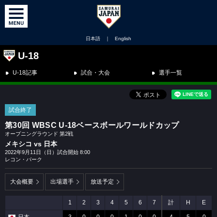
日本語
｜
English
U-18
U-18記事
試合・大会
選手一覧
試合終了
第30回 WBSC U-18ベースボールワールドカップ
オープニングラウンド 第2戦
メキシコ vs 日本
2022年9月11日（日）試合開始 8:00
レコン・パーク
大会概要
出場選手
放送予定
1
2
3
4
5
6
7
計
H
E