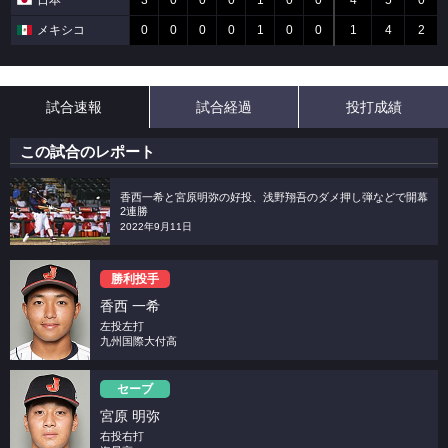
日本
3
0
0
0
1
0
0
4
5
0
メキシコ
0
0
0
0
1
0
0
1
4
2
試合速報
試合経過
投打成績
この試合のレポート
香西一希と宮原明弥の好投、浅野翔吾のダメ押し弾などで開幕
2連勝
2022年9月11日
勝利投手
香西 一希
左投左打
九州国際大付高
セーブ
宮原 明弥
右投右打