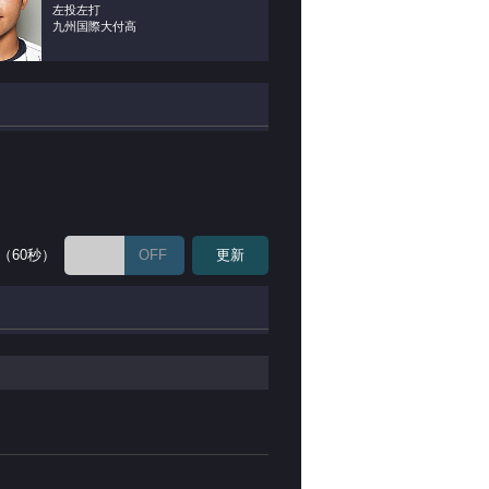
左投左打
九州国際大付高
（60秒）
OFF
更新