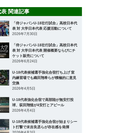
8代表 関連記事
「侍ジャパンU-18壮行試合」高校日本代
表 対 大学日本代表 応援活動について
2026年7月30日
「侍ジャパンU-18壮行試合」高校日本代
表 対 大学日本代表 開催概要ならびにチ
ケット販売について
2026年6月24日
U-18代表候補選手強化合宿打ち上げ 室
内練習場でも織田翔希らが積極的に意見
交換
2026年4月5日
U-18代表強化合宿で高部陸が無安打投
球、荻田翔惺が4安打とアピール
2026年4月4日
U-18代表候補選手強化合宿が始まりシー
ト打撃で末吉良丞らが存在感を発揮
2026年4月3日