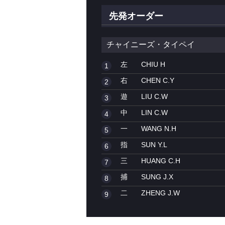
先発オーダー
チャイニーズ・タイペイ
左
CHIU H
1
右
CHEN C.Y
2
遊
LIU C.W
3
中
LIN C.W
4
一
WANG N.H
5
指
SUN Y.L
6
三
HUANG C.H
7
捕
SUNG J.X
8
二
ZHENG J.W
9