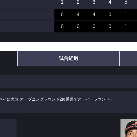
1
2
3
4
5
0
4
4
0
1
0
0
0
0
1
試合経過
ペイに大敗 オープニングラウンド2位通過でスーパーラウンドへ