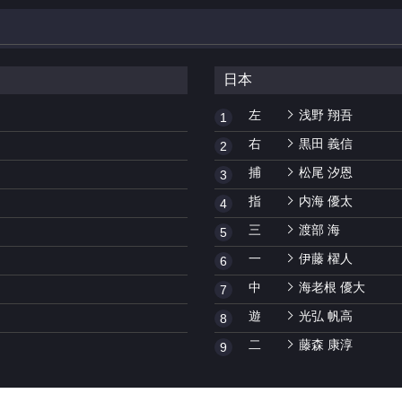
日本
左
浅野 翔吾
1
右
黒田 義信
2
捕
松尾 汐恩
3
指
内海 優太
4
三
渡部 海
5
一
伊藤 櫂人
6
中
海老根 優大
7
遊
光弘 帆高
8
二
藤森 康淳
9