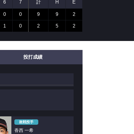
6
7
計
H
E
0
0
9
9
2
1
0
2
5
2
投打成績
敗戦投手
香西 一希