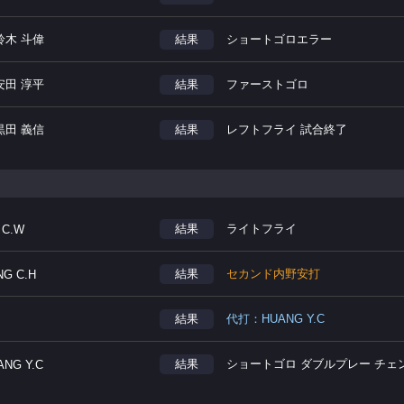
鈴木 斗偉
結果
ショートゴロエラー
安田 淳平
結果
ファーストゴロ
黒田 義信
結果
レフトフライ 試合終了
結果
ライトフライ
 C.W
結果
セカンド内野安打
NG C.H
結果
代打：HUANG Y.C
結果
ショートゴロ ダブルプレー チェ
ANG Y.C