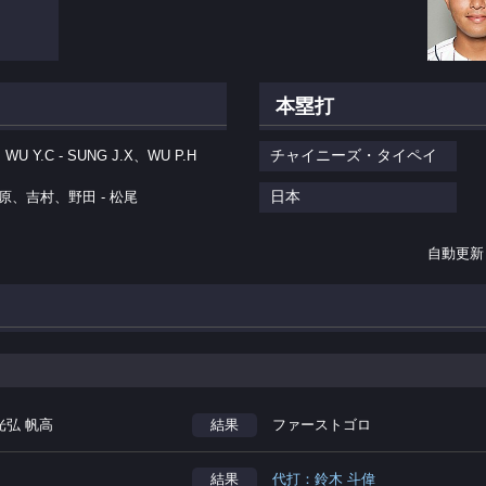
本塁打
チャイニーズ・タイペイ
、WU Y.C - SUNG J.X、WU P.H
日本
原、吉村、野田 - 松尾
自動更新
光弘 帆高
結果
ファーストゴロ
結果
代打：鈴木 斗偉