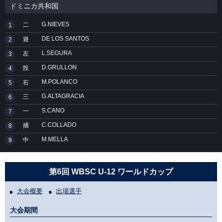
ドミニカ共和国
G.NIEVES
二
1
DE LOS SANTOS
遊
2
L.SEGURA
左
3
D.GRULLON
投
4
M.POLANCO
右
5
G.ALTAGRACIA
三
6
S.CANO
一
7
C.COLLADO
捕
8
M.MELLA
中
9
第6回 WBSC U-12 ワールドカップ
大会概要
出場選手
大会期間