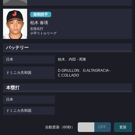
敗戦投手
柏木 春瑛
右投右打
小平リトルリーグ
バッテリー
日本
柏木、内田 - 周東
D.GRULLON、G.ALTAGRACIA -
ドミニカ共和国
C.COLLADO
本塁打
日本
ドミニカ共和国
OFF
自動更新（60秒）
更新