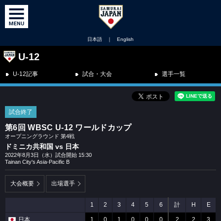
日本語
｜
English
U-12
U-12記事
試合・大会
選手一覧
試合終了
第6回 WBSC U-12 ワールドカップ
オープニングラウンド 第4戦
ドミニカ共和国 vs 日本
2022年8月3日（水）試合開始 15:30
Tainan City's Asia-Pacific B
大会概要
出場選手
1
2
3
4
5
6
計
H
E
日本
1
0
1
0
0
0
2
2
3