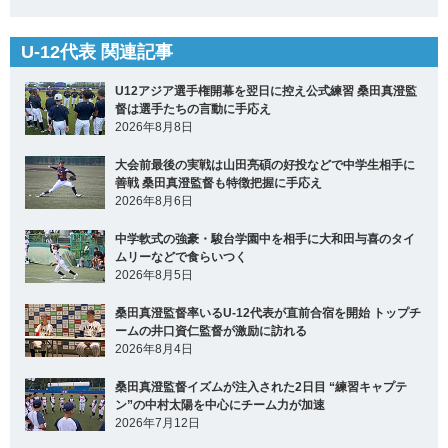
U-12代表 関連記事
U12アジア選手権開幕を翌日に控え公式練習 桑田真澄監
督は選手たちの言動に手応え
2026年8月8日
大会前最後の実戦は山田亮碩の好投などで中学生相手に
善戦 桑田真澄監督も特徴把握に手応え
2026年8月6日
中学軟式の強豪・駿台学園中を相手に大和田与喜のタイ
ムリーなどで食らいつく
2026年8月5日
桑田真澄監督率いるU-12代表が直前合宿を開始 トップチ
ームの井口資仁監督が激励に訪れる
2026年8月4日
桑田真澄監督イズムが注入された2日目 “練習キャプテ
ン”の中村太陽を中心にチーム力が加速
2026年7月12日