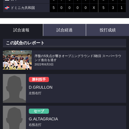
ドミニカ共和国
5
0
0
0
0
X
5
3
1
試合速報
試合経過
投打成績
この試合のレポート
序盤の5失点が響きオープニングラウンド3敗目 スーパーラウ
ンド進出を逃す
2022年8月3日
勝利投手
D.GRULLON
左投右打
セーブ
G.ALTAGRACIA
右投左打