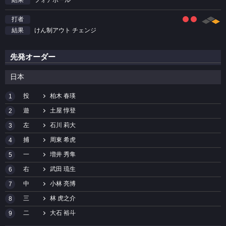
打者
けん制アウト チェンジ
結果
先発オーダー
日本
投
柏木 春瑛
1
遊
土屋 惇登
2
左
石川 莉大
3
捕
周東 希虎
4
一
増井 秀隼
5
右
武田 琉生
6
中
小林 亮博
7
三
林 虎之介
8
二
大石 裕斗
9