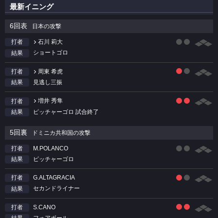
最新イニング
6回表
日本の攻撃
石川 莉大
打者
ショートゴロ
結果
周東 希虎
打者
見逃し三振
結果
増井 秀隼
打者
ピッチャーゴロ 試合終了
結果
5回裏
ドミニカ共和国の攻撃
M.POLANCO
打者
ピッチャーゴロ
結果
G.ALTAGRACIA
打者
セカンドライナー
結果
S.CANO
打者
フォアボール
結果