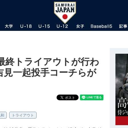
た最終トライアウトが行わ
吉見一起投手コーチらが
弘和
トライアウト