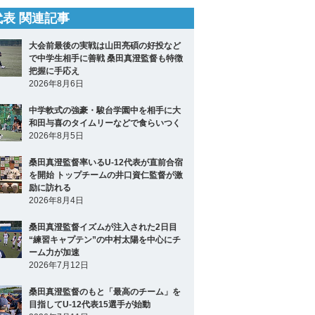
2代表 関連記事
大会前最後の実戦は山田亮碩の好投など
で中学生相手に善戦 桑田真澄監督も特徴
把握に手応え
2026年8月6日
中学軟式の強豪・駿台学園中を相手に大
和田与喜のタイムリーなどで食らいつく
2026年8月5日
桑田真澄監督率いるU-12代表が直前合宿
を開始 トップチームの井口資仁監督が激
励に訪れる
2026年8月4日
桑田真澄監督イズムが注入された2日目
“練習キャプテン”の中村太陽を中心にチ
ーム力が加速
2026年7月12日
桑田真澄監督のもと「最高のチーム」を
目指してU-12代表15選手が始動