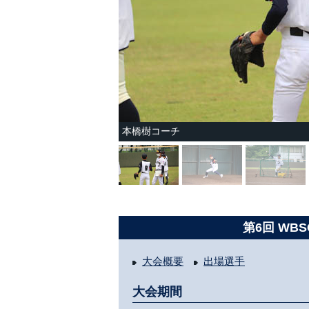
本橋樹コーチ
第6回 WBS
大会概要
出場選手
大会期間