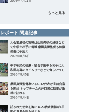
2026年7月11日
もっと見る
レポート 関連記事
大会前最後の実戦は山田亮碩の好投など
で中学生相手に善戦 桑田真澄監督も特徴
把握に手応え
2026年8月6日
中学軟式の強豪・駿台学園中を相手に大
和田与喜のタイムリーなどで食らいつく
2026年8月5日
桑田真澄監督率いるU-12代表が直前合宿
を開始 トップチームの井口資仁監督が激
励に訪れる
2026年8月4日
託された使命を胸に U-23代表候補が4日
間の選考合宿を終える