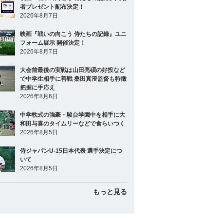
者プレゼント配布決定！
2026年8月7日
映画『戦いの向こう 侍たちの記録』ユニ
フォーム展示 開催決定！
2026年8月7日
大会前最後の実戦は山田亮碩の好投など
で中学生相手に善戦 桑田真澄監督も特徴
把握に手応え
2026年8月6日
中学軟式の強豪・駿台学園中を相手に大
和田与喜のタイムリーなどで食らいつく
2026年8月5日
侍ジャパンU-15日本代表 選手決定につ
いて
2026年8月5日
もっと見る