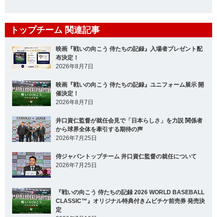
トップチーム 関連記事
映画『戦いの向こう 侍たちの記録』入場者プレゼント配
布決定！
2026年8月7日
映画『戦いの向こう 侍たちの記録』ユニフォーム展示 開
催決定！
2026年8月7日
井口資仁監督が就任会見で「日本らしさ」を力説 関係者
から球界全体を牽引する期待の声
2026年7月25日
侍ジャパントップチーム 井口資仁監督の就任について
2026年7月25日
『戦いの向こう 侍たちの記録 2026 WORLD BASEBALL
CLASSIC™』オリジナル特典付きムビチケ前売券 発売決
定