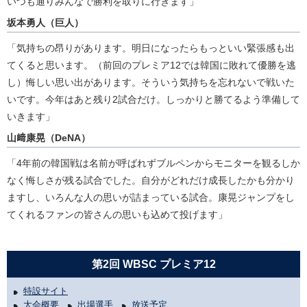
いつも通りみんなで勝利を取りに行きます」
坂本勇人（巨人）
「気持ちの昂りがあります。明日になったらもっといい緊張感も出
てくると思います。（前回のプレミア12では韓国に敗れて優勝を逃
し）悔しい思い出があります。そういう気持ちを忘れないで戦いた
いです。今年はあと残り2試合だけ。しっかりと勝てるよう準備して
いきます」
山﨑康晃（DeNA）
「4年前の韓国戦は名前が呼ばれずブルペンからモニターを観るしか
なく悔しさが残る試合でした。自分がどれだけ成長したかも分かり
ますし、いろんな人の思いが詰まっている試合。康晃ジャンプをし
てくれるファンの皆さんの思いも込めて投げます」
第2回 WBSC プレミア12
特設サイト
大会概要
出場選手
放送予定