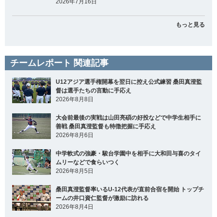
2026年7月16日
もっと見る
チームレポート 関連記事
U12アジア選手権開幕を翌日に控え公式練習 桑田真澄監
督は選手たちの言動に手応え
2026年8月8日
大会前最後の実戦は山田亮碩の好投などで中学生相手に
善戦 桑田真澄監督も特徴把握に手応え
2026年8月6日
中学軟式の強豪・駿台学園中を相手に大和田与喜のタイ
ムリーなどで食らいつく
2026年8月5日
桑田真澄監督率いるU-12代表が直前合宿を開始 トップチ
ームの井口資仁監督が激励に訪れる
2026年8月4日