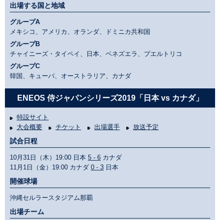
出場する国と地域
グループA
メキシコ、アメリカ、オランダ、ドミニカ共和国
グループB
チャイニーズ・タイペイ、日本、ベネズエラ、プエルトリコ
グループC
韓国、キューバ、オーストラリア、カナダ
ENEOS 侍ジャパンシリーズ2019「日本 vs カナダ」
特設サイト
大会概要
チケット
出場選手
放送予定
試合日程
10月31日（木）19:00 日本
5 - 6
カナダ
11月1日（金）19:00 カナダ
0 - 3
日本
開催球場
沖縄セルラースタジアム那覇
出場チーム