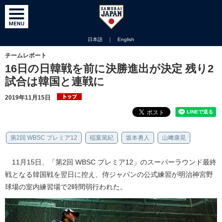
日本語
｜
English
チームレポート
16日の日韓戦を前に決勝進出が決定 残り2
試合は韓国と連戦に
2019年11月15日
第2回 WBSC プレミア12
稲葉篤紀
坂本勇人
山﨑康晃
11月15日、「第2回 WBSC プレミア12」のスーパーラウンド最終
戦となる韓国戦を翌日に控え、侍ジャパンの公式練習が明治神宮野
球場の室内練習場で2時間弱行われた。