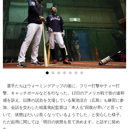
選手たちはウォーミングアップの後に、フリー打撃やティー打
撃、キャッチボールなどを行なった。12日のアメリカ戦で首の違和
感を訴え、以降の試合を欠場している菊池涼介（広島）も練習に参
加。会話を交わした稲葉篤紀監督は「本人も“回復が早い”と言って
いて、状態はだいぶ良くなっているようでした」と安心した様子。
ただ起用に関しては「明日の状態を見て決めます」と話すに留め
た。