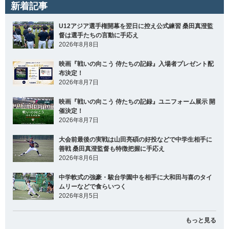
新着記事
U12アジア選手権開幕を翌日に控え公式練習 桑田真澄監
督は選手たちの言動に手応え
2026年8月8日
映画『戦いの向こう 侍たちの記録』入場者プレゼント配
布決定！
2026年8月7日
映画『戦いの向こう 侍たちの記録』ユニフォーム展示 開
催決定！
2026年8月7日
大会前最後の実戦は山田亮碩の好投などで中学生相手に
善戦 桑田真澄監督も特徴把握に手応え
2026年8月6日
中学軟式の強豪・駿台学園中を相手に大和田与喜のタイ
ムリーなどで食らいつく
2026年8月5日
もっと見る