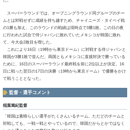
スーパーラウンドでは、オープニングラウンド同グループのチー
ムとは対戦せずに成績を持ち越すため、チャイニーズ・タイペイ戦
の1勝も加え、このラウンドの戦績は現時点で3勝1敗。この日の夜
に行われた試合で侍ジャパンに敗れていたメキシコが韓国に敗れ
て、今大会2敗目を喫した。
これにより16日（19時から東京ドーム）に対戦する侍ジャパンと
韓国が3勝1敗で並んだ。両国ともメキシコに直接対決で勝っている
ために、16日のスーパーラウンド最終戦を前に2位以上が決定。16
日に戦った翌日の17日の決勝（19時から東京ドーム）で優勝をかけ
て戦うこととなった。
監督・選手コメント
稲葉篤紀監督
「韓国は素晴らしい選手がたくさんいるチーム。ただどのチームと
対戦しても、一戦一戦とやっているので、韓国だからとかではなく