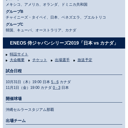
メキシコ、アメリカ、オランダ、ドミニカ共和国
グループB
チャイニーズ・タイペイ、日本、ベネズエラ、プエルトリコ
グループC
韓国、キューバ、オーストラリア、カナダ
ENEOS 侍ジャパンシリーズ2019「日本 vs カナダ」
特設サイト
大会概要
チケット
出場選手
放送予定
試合日程
10月31日（木）19:00 日本
5 - 6
カナダ
11月1日（金）19:00 カナダ
0 - 3
日本
開催球場
沖縄セルラースタジアム那覇
出場チーム