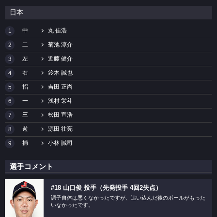
日本
中
丸 佳浩
1
二
菊池 涼介
2
左
近藤 健介
3
右
鈴木 誠也
4
指
吉田 正尚
5
一
浅村 栄斗
6
三
松田 宣浩
7
遊
源田 壮亮
8
捕
小林 誠司
9
選手コメント
#18 山口俊 投手（先発投手 4回2失点）
調子自体は悪くなかったですが、追い込んだ後のボールがもった
いなかったです。