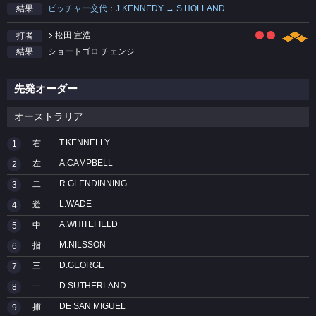
ピッチャー交代：J.KENNEDY → S.HOLLAND
結果
松田 宣浩
打者
ショートゴロ チェンジ
結果
先発オーダー
オーストラリア
T.KENNELLY
右
1
A.CAMPBELL
左
2
R.GLENDINNING
二
3
L.WADE
遊
4
A.WHITEFIELD
中
5
M.NILSSON
指
6
D.GEORGE
三
7
D.SUTHERLAND
一
8
DE SAN MIGUEL
捕
9