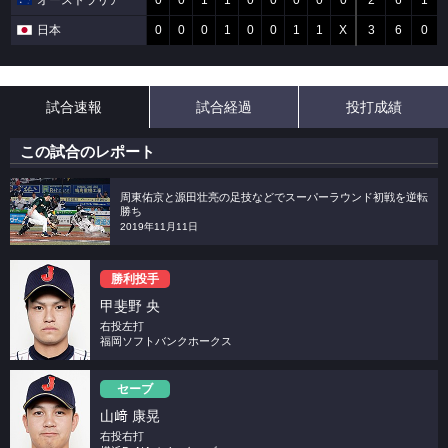
オーストラリア
0
0
1
1
0
0
0
0
0
2
6
1
日本
0
0
0
1
0
0
1
1
X
3
6
0
試合速報
試合経過
投打成績
この試合のレポート
周東佑京と源田壮亮の足技などでスーパーラウンド初戦を逆転
勝ち
2019年11月11日
勝利投手
甲斐野 央
右投左打
福岡ソフトバンクホークス
セーブ
山﨑 康晃
右投右打