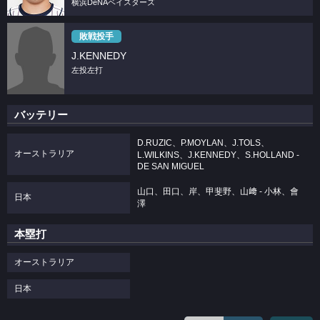
横浜DeNAベイスターズ
敗戦投手
J.KENNEDY
左投左打
バッテリー
D.RUZIC、P.MOYLAN、J.TOLS、
オーストラリア
L.WILKINS、J.KENNEDY、S.HOLLAND -
DE SAN MIGUEL
山口、田口、岸、甲斐野、山﨑 - 小林、會
日本
澤
本塁打
オーストラリア
日本