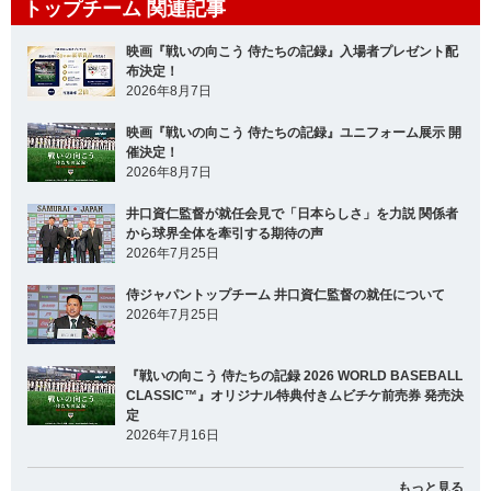
トップチーム 関連記事
映画『戦いの向こう 侍たちの記録』入場者プレゼント配
布決定！
2026年8月7日
映画『戦いの向こう 侍たちの記録』ユニフォーム展示 開
催決定！
2026年8月7日
井口資仁監督が就任会見で「日本らしさ」を力説 関係者
から球界全体を牽引する期待の声
2026年7月25日
侍ジャパントップチーム 井口資仁監督の就任について
2026年7月25日
『戦いの向こう 侍たちの記録 2026 WORLD BASEBALL
CLASSIC™』オリジナル特典付きムビチケ前売券 発売決
定
2026年7月16日
もっと見る