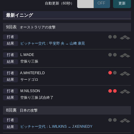
OFF
自動更新（60秒）
更新
最新イニング
9回表
オーストラリアの攻撃
打者
ピッチャー交代：甲斐野 央 → 山﨑 康晃
結果
L.WADE
打者
空振り三振
結果
A.WHITEFIELD
打者
サードゴロ
結果
M.NILSSON
打者
空振り三振 試合終了
結果
8回裏
日本の攻撃
打者
ピッチャー交代：L.WILKINS → J.KENNEDY
結果