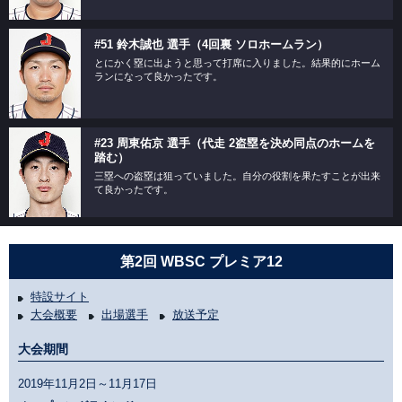
#51 鈴木誠也 選手（4回裏 ソロホームラン）
とにかく塁に出ようと思って打席に入りました。結果的にホーム
ランになって良かったです。
#23 周東佑京 選手（代走 2盗塁を決め同点のホームを
踏む）
三塁への盗塁は狙っていました。自分の役割を果たすことが出来
て良かったです。
第2回 WBSC プレミア12
特設サイト
大会概要
出場選手
放送予定
大会期間
2019年11月2日～11月17日