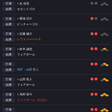
丸 佳浩
打者
セカンドゴロ
結果
菊池 涼介
打者
ピッチャーゴロ
結果
近藤 健介
打者
レフトツーベース
結果
鈴木 誠也
打者
フォアボール
結果
打者
代打：山田 哲人
結果
山田 哲人
打者
フォアボール
結果
浅村 栄斗
打者
フォアボール（打点1）
結果
打者