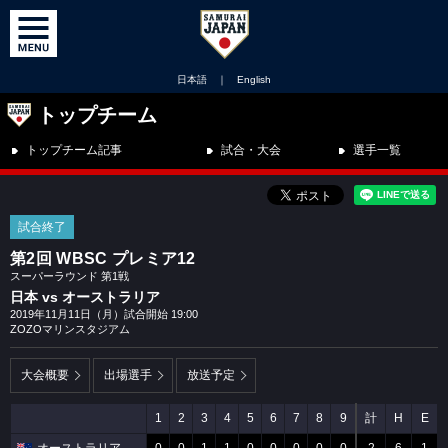
日本語
｜
English
トップチーム
トップチーム記事
試合・大会
選手一覧
試合終了
第2回 WBSC プレミア12
スーパーラウンド 第1戦
日本 vs オーストラリア
2019年11月11日（月）試合開始 19:00
ZOZOマリンスタジアム
大会概要
出場選手
放送予定
1
2
3
4
5
6
7
8
9
計
H
E