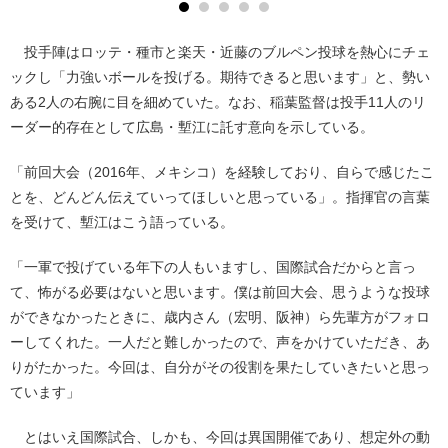
投手陣はロッテ・種市と楽天・近藤のブルペン投球を熱心にチェ
ックし「力強いボールを投げる。期待できると思います」と、勢い
ある2人の右腕に目を細めていた。なお、稲葉監督は投手11人のリ
ーダー的存在として広島・塹江に託す意向を示している。
「前回大会（2016年、メキシコ）を経験しており、自らで感じたこ
とを、どんどん伝えていってほしいと思っている」。指揮官の言葉
を受けて、塹江はこう語っている。
「一軍で投げている年下の人もいますし、国際試合だからと言っ
て、怖がる必要はないと思います。僕は前回大会、思うような投球
ができなかったときに、歳内さん（宏明、阪神）ら先輩方がフォロ
ーしてくれた。一人だと難しかったので、声をかけていただき、あ
りがたかった。今回は、自分がその役割を果たしていきたいと思っ
ています」
とはいえ国際試合、しかも、今回は異国開催であり、想定外の動