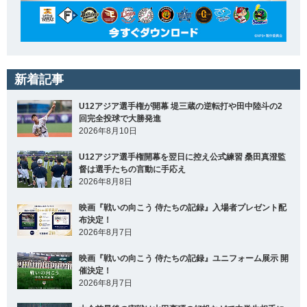
新着記事
U12アジア選手権が開幕 堤三蔵の逆転打や田中陸斗の2
回完全投球で大勝発進
2026年8月10日
U12アジア選手権開幕を翌日に控え公式練習 桑田真澄監
督は選手たちの言動に手応え
2026年8月8日
映画『戦いの向こう 侍たちの記録』入場者プレゼント配
布決定！
2026年8月7日
映画『戦いの向こう 侍たちの記録』ユニフォーム展示 開
催決定！
2026年8月7日