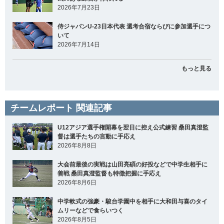
2026年7月23日
侍ジャパンU-23日本代表 選考合宿ならびに参加選手につ
いて
2026年7月14日
もっと見る
チームレポート 関連記事
U12アジア選手権開幕を翌日に控え公式練習 桑田真澄監
督は選手たちの言動に手応え
2026年8月8日
大会前最後の実戦は山田亮碩の好投などで中学生相手に
善戦 桑田真澄監督も特徴把握に手応え
2026年8月6日
中学軟式の強豪・駿台学園中を相手に大和田与喜のタイ
ムリーなどで食らいつく
2026年8月5日