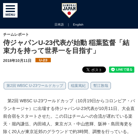
日本語
｜
English
チームレポート
侍ジャパンU-23代表が始動 稲葉監督「結
束力を持って世界一を目指す」
2018年10月11日
第2回 WBSC U-23ワールドカップ
稲葉篤紀
塹江敦哉
第2回 WBSC U-23ワールドカップ（10月19日からコロンビア・バ
ランキージャ）に出場する侍ジャパンU-23代表が10月11日、大会直
前合宿をスタートさせた。この日はチームへの合流が遅れている楽
天・堀内謙伍、内田靖人、東京ガス・中山悠輝、阪神・島田海吏を
除く20人が東京近郊のグラウンドで約3時間、調整を行っている。