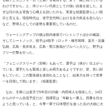
わけですから」と、侍ジャパン代表としての強い自覚を促した。ま
ずは日の丸を背負う心構えを説いたのも、実直な稲葉監督らしい指
示と言える。現役時代は、攻守交代時における全力疾走を怠らない
など、野球人としての姿勢を重要視しているのだ。
ウォーミングアップの後は投内連係でバントシフトほかの確認、
そしてシートノック。投手は4投手（ロッテ・種市篤暉、楽天・近藤
弘樹、広島・長井良太、広島・塹江敦哉がブルペン入りし、野手は
フリー打撃を行った。
「フェニックスリーグ（宮崎）もあって、選手は（体が）仕上がっ
ている。選手たちも緊張と楽しみ両方あるようですが、皆、良い顔
をしていた。この緊張感を途切れることなく、結束力を持って世界
一を目指して戦います」（稲葉監督）
なお、主将には楽天で5年目の23歳・内田靖人を指名した。14日
からのチーム合流予定だが、指揮官は「年齢も一番上。四番を任せ
ようと思っている」と、今季一軍で12本塁打を放った右の大砲に大