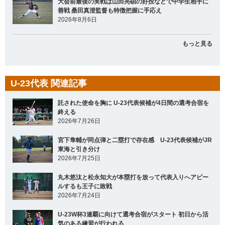
大会前最後の実戦は山田亮碩の好投などで中学生相手に
善戦 桑田真澄監督も特徴把握に手応え
2026年8月6日
もっと見る
U-23代表 関連記事
託された使命を胸に U-23代表候補が4日間の選考合宿を
終える
2026年7月26日
宮下隼輔が同点弾と二塁打で存在感 U-23代表候補がJR
東海と引き分け
2026年7月25日
丸木悠汰と松永知大が本塁打を放って代表入りへアピー
ルするも王子に敗戦
2026年7月24日
U-23W杯3連覇に向けて選考合宿がスタート 初日から活
気のある練習が行われる