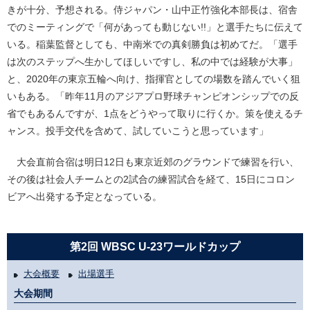
きが十分、予想される。侍ジャパン・山中正竹強化本部長は、宿舎
でのミーティングで「何があっても動じない!!」と選手たちに伝えて
いる。稲葉監督としても、中南米での真剣勝負は初めてだ。「選手
は次のステップへ生かしてほしいですし、私の中では経験が大事」
と、2020年の東京五輪へ向け、指揮官としての場数を踏んでいく狙
いもある。「昨年11月のアジアプロ野球チャンピオンシップでの反
省でもあるんですが、1点をどうやって取りに行くか。策を使えるチ
ャンス。投手交代を含めて、試していこうと思っています」
大会直前合宿は明日12日も東京近郊のグラウンドで練習を行い、
その後は社会人チームとの2試合の練習試合を経て、15日にコロン
ビアへ出発する予定となっている。
第2回 WBSC U-23ワールドカップ
大会概要
出場選手
大会期間