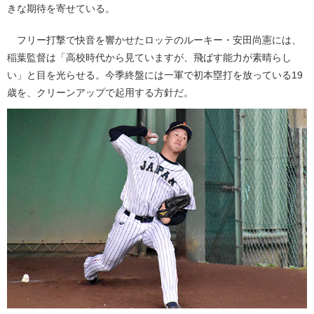
きな期待を寄せている。
フリー打撃で快音を響かせたロッテのルーキー・安田尚憲には、
稲葉監督は「高校時代から見ていますが、飛ばす能力が素晴らし
い」と目を光らせる。今季終盤には一軍で初本塁打を放っている19
歳を、クリーンアップで起用する方針だ。