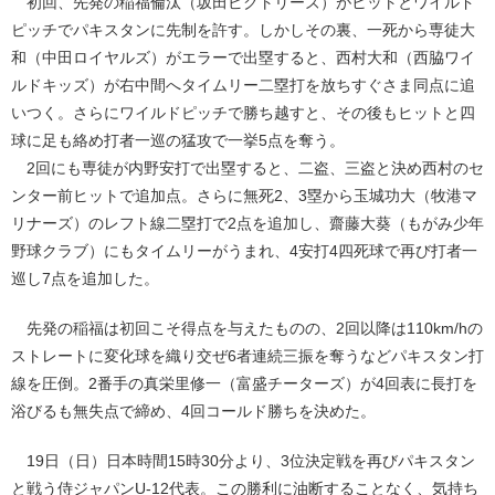
初回、先発の稲福倫汰（坂田ビクトリーズ）がヒットとワイルド
ピッチでパキスタンに先制を許す。しかしその裏、一死から専徒大
和（中田ロイヤルズ）がエラーで出塁すると、西村大和（西脇ワイ
ルドキッズ）が右中間へタイムリー二塁打を放ちすぐさま同点に追
いつく。さらにワイルドピッチで勝ち越すと、その後もヒットと四
球に足も絡め打者一巡の猛攻で一挙5点を奪う。
2回にも専徒が内野安打で出塁すると、二盗、三盗と決め西村のセ
ンター前ヒットで追加点。さらに無死2、3塁から玉城功大（牧港マ
リナーズ）のレフト線二塁打で2点を追加し、齋藤大葵（もがみ少年
野球クラブ）にもタイムリーがうまれ、4安打4四死球で再び打者一
巡し7点を追加した。
先発の稲福は初回こそ得点を与えたものの、2回以降は110km/hの
ストレートに変化球を織り交ぜ6者連続三振を奪うなどパキスタン打
線を圧倒。2番手の真栄里修一（富盛チーターズ）が4回表に長打を
浴びるも無失点で締め、4回コールド勝ちを決めた。
19日（日）日本時間15時30分より、3位決定戦を再びパキスタン
と戦う侍ジャパンU-12代表。この勝利に油断することなく、気持ち