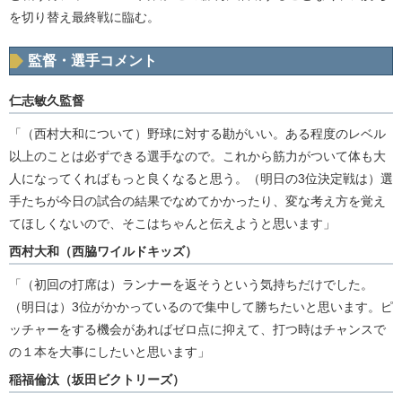
を切り替え最終戦に臨む。
監督・選手コメント
仁志敏久監督
「（西村大和について）野球に対する勘がいい。ある程度のレベル
以上のことは必ずできる選手なので。これから筋力がついて体も大
人になってくればもっと良くなると思う。（明日の3位決定戦は）選
手たちが今日の試合の結果でなめてかかったり、変な考え方を覚え
てほしくないので、そこはちゃんと伝えようと思います」
西村大和（西脇ワイルドキッズ）
「（初回の打席は）ランナーを返そうという気持ちだけでした。
（明日は）3位がかかっているので集中して勝ちたいと思います。ピ
ッチャーをする機会があればゼロ点に抑えて、打つ時はチャンスで
の１本を大事にしたいと思います」
稲福倫汰（坂田ビクトリーズ）