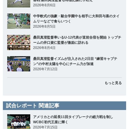
2026年8月6日
中学軟式の強豪・駿台学園中を相手に大和田与喜のタイ
ムリーなどで食らいつく
2026年8月5日
桑田真澄監督率いるU-12代表が直前合宿を開始 トップチ
ームの井口資仁監督が激励に訪れる
2026年8月4日
桑田真澄監督イズムが注入された2日目 “練習キャプテ
ン”の中村太陽を中心にチーム力が加速
2026年7月12日
もっと見る
試合レポート 関連記事
アメリカとの延長11回タイブレークの総力戦を制し
WCBC初代王座に輝く
2026年7月15日