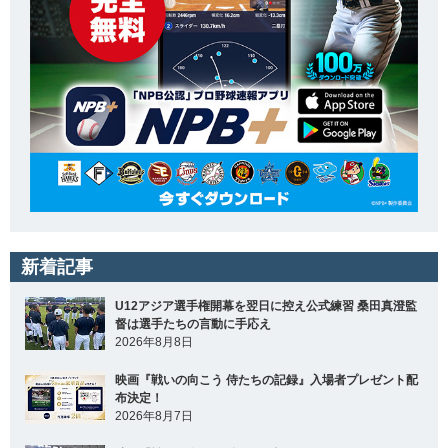
新着記事
U12アジア選手権開幕を翌日に控え公式練習 桑田真澄監
督は選手たちの言動に手応え
2026年8月8日
映画『戦いの向こう 侍たちの記録』入場者プレゼント配
布決定！
2026年8月7日