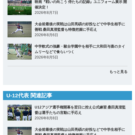
映画『戦いの向こう 侍たちの記録』ユニフォーム展示 開
催決定！
2026年8月7日
大会前最後の実戦は山田亮碩の好投などで中学生相手に
善戦 桑田真澄監督も特徴把握に手応え
2026年8月6日
中学軟式の強豪・駿台学園中を相手に大和田与喜のタイ
ムリーなどで食らいつく
2026年8月5日
もっと見る
U-12代表 関連記事
U12アジア選手権開幕を翌日に控え公式練習 桑田真澄監
督は選手たちの言動に手応え
2026年8月8日
大会前最後の実戦は山田亮碩の好投などで中学生相手に
善戦 桑田真澄監督も特徴把握に手応え