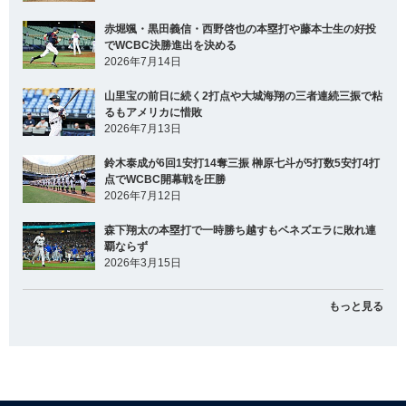
赤堀颯・黒田義信・西野啓也の本塁打や藤本士生の好投
でWCBC決勝進出を決める
2026年7月14日
山里宝の前日に続く2打点や大城海翔の三者連続三振で粘
るもアメリカに惜敗
2026年7月13日
鈴木泰成が6回1安打14奪三振 榊原七斗が5打数5安打4打
点でWCBC開幕戦を圧勝
2026年7月12日
森下翔太の本塁打で一時勝ち越すもベネズエラに敗れ連
覇ならず
2026年3月15日
もっと見る