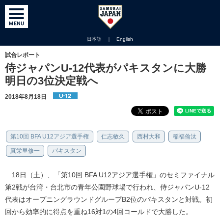
日本語
｜
English
試合レポート
侍ジャパンU-12代表がパキスタンに大勝
明日の3位決定戦へ
2018年8月18日
第10回 BFA U12アジア選手権
仁志敏久
西村大和
稲福倫汰
真栄里修一
パキスタン
18日（土）、「第10回 BFA U12アジア選手権」のセミファイナル
第2戦が台湾・台北市の青年公園野球場で行われ、侍ジャパンU-12
代表はオープニングラウンドグループB2位のパキスタンと対戦。初
回から効率的に得点を重ね16対1の4回コールドで大勝した。