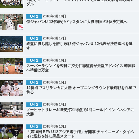
ダル
2018年8月18日
侍ジャパンU-12代表がパキスタンに大勝 明日の3位決定戦へ
2018年8月17日
終盤に勝ち越しを許し敗戦 侍ジャパンU-12代表が決勝進出を逃
す
2018年8月16日
スーパーラウンドを翌日に控え仁志監督が走塁アドバイス 韓国戦
へ準備は万全
2018年8月15日
12得点でスリランカに大勝 オープニングラウンド最終戦を白星で
飾る
2018年8月14日
ノーヒットリレー&15安打21得点で4回コールド インドネシアに
大勝
2018年8月13日
「第10回 BFA U12アジア選手権」が開幕 チャイニーズ・タイペ
イに逆転を許し黒星スタート