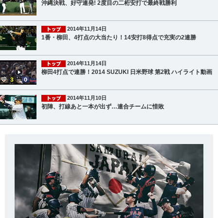
沖縄決戦、好守連発! 2度目の二桁安打で最終戦勝利
2014年11月14日
1番・柳田、4打点の大当たり！14安打8得点で充実の2連勝
2014年11月14日
柳田4打点で連勝！2014 SUZUKI 日米野球 第2戦 ハイライト動画
2014年11月10日
初陣、打線あと一本が出ず…連合チームに惜敗