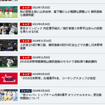
2021年7月23日
初の実戦を前に山本由伸、森下暢仁らが順調な調整ぶり 柳田悠岐
も復調気配
2021年6月24日
東京オリンピック 内定選手紹介／強打者揃う外野手は自らの役割
を果たせる5名
2018年11月10日
上沢直之5回7奪三振、柳田悠岐4安打4打点などで大勝し日米野球
連勝
2018年11月9日
2018日米野球開幕戦は柳田悠岐のサヨナラ逆転弾で劇的勝利
2018年8月20日
「2018日米野球」出場選手6名、コーチングスタッフが決定
2018年4月26日
「侍ジャパン トップチーム代表9選手 オリジナルタオル」受注販
売開始について