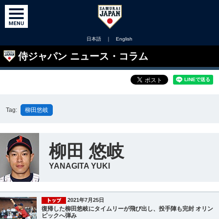
日本語
｜
English
侍ジャパン ニュース・コラム
Tag:
柳田悠岐
柳田 悠岐
YANAGITA YUKI
2021年7月25日
復帰した柳田悠岐にタイムリーが飛び出し、投手陣も完封 オリン
ピックへ弾み