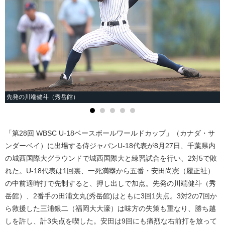
先発の川端健斗（秀岳館）
「第28回 WBSC U-18ベースボールワールドカップ」（カナダ・サ
ンダーベイ）に出場する侍ジャパンU-18代表が8月27日、千葉県内
の城西国際大グラウンドで城西国際大と練習試合を行い、2対5で敗
れた。U-18代表は1回裏、一死満塁から五番・安田尚憲（履正社）
の中前適時打で先制すると、押し出しで加点。先発の川端健斗（秀
岳館）、2番手の田浦文丸(秀岳館)はともに3回1失点。3対2の7回か
ら救援した三浦銀二（福岡大大濠）は味方の失策も重なり、勝ち越
しを許し、計3失点を喫した。安田は9回にも痛烈な右前打を放って