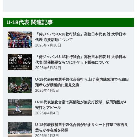
U-18代表 関連記事
「侍ジャパンU-18壮行試合」高校日本代表 対 大学日本
代表 応援活動について
2026年7月30日
「侍ジャパンU-18壮行試合」高校日本代表 対 大学日本
代表 開催概要ならびにチケット販売について
2026年6月24日
U-18代表候補選手強化合宿打ち上げ 室内練習場でも織田
翔希らが積極的に意見交換
2026年4月5日
U-18代表強化合宿で高部陸が無安打投球、荻田翔惺が4
安打とアピール
2026年4月4日
U-18代表候補選手強化合宿が始まりシート打撃で末吉良
丞らが存在感を発揮
2026年4月3日