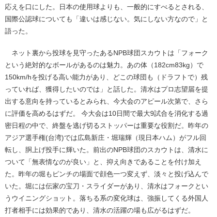
応えを口にした。日本の使用球よりも、一般的にすべるとされる、
国際公認球についても「違いは感じない。気にしない方なので」と
語った。
ネット裏から投球を見守ったあるNPB球団スカウトは「フォーク
という絶対的なボールがあるのは魅力。あの体（182cm83kg）で
150km/hを投げる高い能力があり、どこの球団も（ドラフトで）残
っていれば、獲得したいのでは」と話した。清水はプロ志望届を提
出する意向を持っているとみられ、今大会のアピール次第で、さら
に評価を高めるはずだ。 今大会は10日間で最大9試合を消化する過
密日程の中で、終盤を逃げ切るストッパーは重要な役割だ。昨年の
アジア選手権(台湾)では広島新庄・堀瑞輝（現日本ハム）がフル回
転し、胴上げ投手に輝いた。前出のNPB球団のスカウトは、清水に
ついて「無表情なのが良い」と、抑え向きであることを付け加え
た。昨年の堀もピンチの場面で顔色一つ変えず、淡々と投げ込んで
いた。堀には伝家の宝刀・スライダーがあり、清水はフォークとい
うウイニングショット。落ちる系の変化球は、強振してくる外国人
打者相手には効果的であり、清水の活躍の場も広がるはずだ。