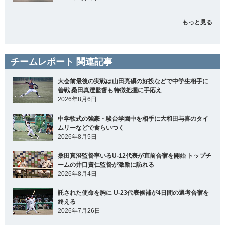
もっと見る
チームレポート 関連記事
大会前最後の実戦は山田亮碩の好投などで中学生相手に
善戦 桑田真澄監督も特徴把握に手応え
2026年8月6日
中学軟式の強豪・駿台学園中を相手に大和田与喜のタイ
ムリーなどで食らいつく
2026年8月5日
桑田真澄監督率いるU-12代表が直前合宿を開始 トップチ
ームの井口資仁監督が激励に訪れる
2026年8月4日
託された使命を胸に U-23代表候補が4日間の選考合宿を
終える
2026年7月26日