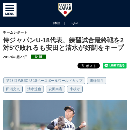
日本語
｜
English
チームレポート
侍ジャパンU-18代表、練習試合最終戦を2
対5で敗れるも安田と清水が好調をキープ
2017年8月27日
第28回 WBSC U-18ベースボールワールドカップ
川端健斗
田浦文丸
清水達也
安田尚憲
小枝守