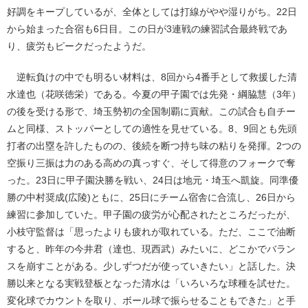
好調をキープしているが、全体としては打線がやや湿りがち。22日
から始まった合宿も6日目。この日が3連戦の練習試合最終戦であ
り、疲労もピークだったようだ。
逆転負けの中でも明るい材料は、8回から4番手として救援した清
水達也（花咲徳栄）である。今夏の甲子園では先発・綱脇慧（3年）
の後を受ける形で、埼玉勢初の全国制覇に貢献。この試合も自チー
ムと同様、ストッパーとしての適性を見せている。8、9回とも先頭
打者の出塁を許したものの、後続を断つ持ち味の粘りを発揮。2つの
空振り三振は力のある高めの真っすぐ、そして得意のフォークで奪
った。23日に甲子園決勝を戦い、24日は地元・埼玉へ凱旋。同準優
勝の中村奨成(広陵)ともに、25日にチーム宿舎に合流し、26日から
練習に参加していた。甲子園の疲労が心配されたところだったが、
小枝守監督は「思ったよりも疲れが取れている。ただ、ここで油断
すると、昨年の今井君（達也、現西武）みたいに、どこかでバラン
スを崩すことがある。少しずつだが使っていきたい」と話した。決
勝以来となる実戦登板となった清水は「いろいろな球種を試せた。
変化球でカウントを取り、ボール球で振らせることもできた」と手