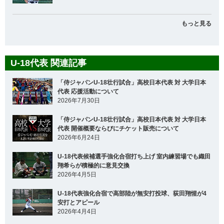
もっと見る
U-18代表 関連記事
「侍ジャパンU-18壮行試合」高校日本代表 対 大学日本
代表 応援活動について
2026年7月30日
「侍ジャパンU-18壮行試合」高校日本代表 対 大学日本
代表 開催概要ならびにチケット販売について
2026年6月24日
U-18代表候補選手強化合宿打ち上げ 室内練習場でも織田
翔希らが積極的に意見交換
2026年4月5日
U-18代表強化合宿で高部陸が無安打投球、荻田翔惺が4
安打とアピール
2026年4月4日