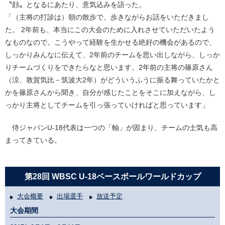
〝顔〟となるにあたり、意気込みを語った。
「（主将の打診は）朝の散歩で、歩きながらお話をいただきまし
た。 2年前も、本当にこの大会のために入れさせていただいたよう
なものなので。こうやって経験を生かせる絶好の機会があるので、
しっかりみんなに伝えて、2年前のチームを思い出しながら、しっか
りチームづくりをできたらなと思います。2年前の主将の篠原さん
（涼、敦賀気比－筑波大2年）がどういうふうに振る舞っていたかと
かを篠原さんから聞き、自分が感じたことをそこに加えながら、し
っかり主将としてチームを引っ張っていければと思っています」
侍ジャパンU-18代表は一つの「軸」が固まり、チームの士気も高
まってきている。
第28回 WBSC U-18ベースボールワールドカップ
大会概要
出場選手
放送予定
大会期間