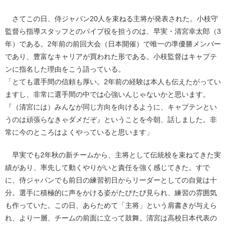
さてこの日、侍ジャパン20人を束ねる主将が発表された。小枝守
監督ら指導スタッフとのパイプ役を担うのは、早実・清宮幸太郎（3
年）である。2年前の前回大会（日本開催）で唯一の準優勝メンバー
であり、豊富なキャリアが買われた形である。小枝監督はキャプテ
ンに指名した理由をこう語っている。
「とても選手間の信頼も厚い。2年前の経験は本人も伝えたがってい
ますし、非常に選手間の中では心強いんじゃないかと思います。
『（清宮には）みんなが同じ方向を向けるように、キャプテンとい
うのは頑張らなきゃダメだぞ』ということを今朝、話しました。非
常に今のところはよくやっていると思います」
早実でも2年秋の新チームから、主将として伝統校を束ねてきた実
績があり、率先して動くやりがいと責任を強く感じてきた。すで
に、侍ジャパンでも前日の練習初日からリーダーとしての自覚は十
分。選手に積極的に声をかける姿がたびたび見られ、練習の雰囲気
も作っていた。この日、あらためて「主将」という肩書きが与えら
れ、より一層、チームの前面に立って鼓舞。清宮は高校日本代表の