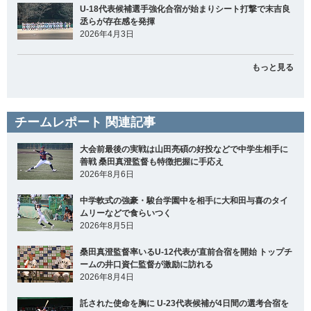
U-18代表候補選手強化合宿が始まりシート打撃で末吉良
丞らが存在感を発揮
2026年4月3日
もっと見る
チームレポート 関連記事
大会前最後の実戦は山田亮碩の好投などで中学生相手に
善戦 桑田真澄監督も特徴把握に手応え
2026年8月6日
中学軟式の強豪・駿台学園中を相手に大和田与喜のタイ
ムリーなどで食らいつく
2026年8月5日
桑田真澄監督率いるU-12代表が直前合宿を開始 トップチ
ームの井口資仁監督が激励に訪れる
2026年8月4日
託された使命を胸に U-23代表候補が4日間の選考合宿を