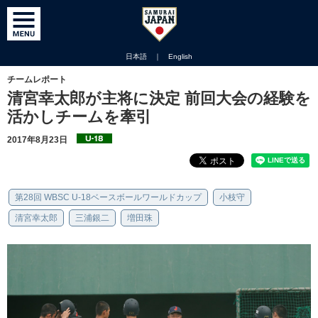
日本語
｜
English
チームレポート
清宮幸太郎が主将に決定 前回大会の経験を
活かしチームを牽引
2017年8月23日
第28回 WBSC U-18ベースボールワールドカップ
小枝守
清宮幸太郎
三浦銀二
増田珠