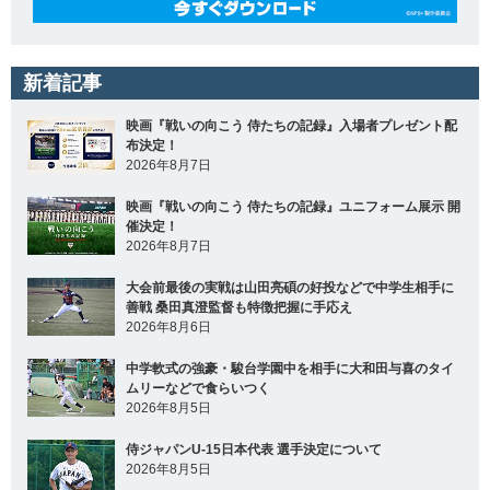
新着記事
映画『戦いの向こう 侍たちの記録』入場者プレゼント配
布決定！
2026年8月7日
映画『戦いの向こう 侍たちの記録』ユニフォーム展示 開
催決定！
2026年8月7日
大会前最後の実戦は山田亮碩の好投などで中学生相手に
善戦 桑田真澄監督も特徴把握に手応え
2026年8月6日
中学軟式の強豪・駿台学園中を相手に大和田与喜のタイ
ムリーなどで食らいつく
2026年8月5日
侍ジャパンU-15日本代表 選手決定について
2026年8月5日