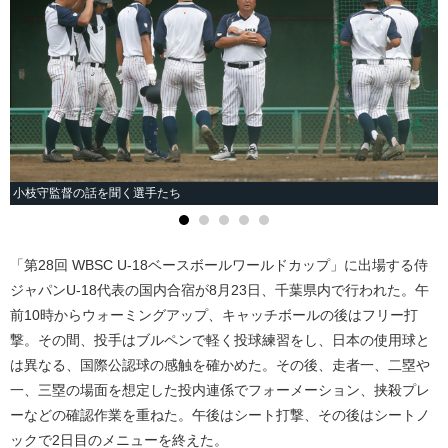
小枝守監督の話を聞く選手たち
「第28回 WBSC U-18ベースボールワールドカップ」に出場する侍
ジャパンU-18代表の国内合宿が8月23日、千葉県内で行われた。午
前10時からウォーミングアップ、キャッチボールの後はフリー打
撃。その間、投手はブルペンで軽く投球練習をし、日本の使用球と
は異なる、国際公認球の感触を確かめた。その後、走者一、二塁や
一、三塁の場面を想定した投内連係でフォーメーション、挟殺プレ
ーなどの確認作業を重ねた。午後はシート打撃、その後はシートノ
ックで2日目のメニューを終えた。