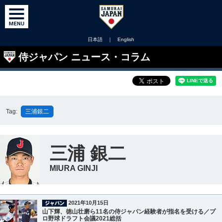
日本語
｜
English
侍ジャパン ニュース・コラム
Tag:
三浦銀二
三浦 銀二
MIURA GINJI
2021年10月15日
山下輝、徳山壮磨ら11名の侍ジャパン経験者が指名を受ける／プ
ロ野球ドラフト会議2021総括