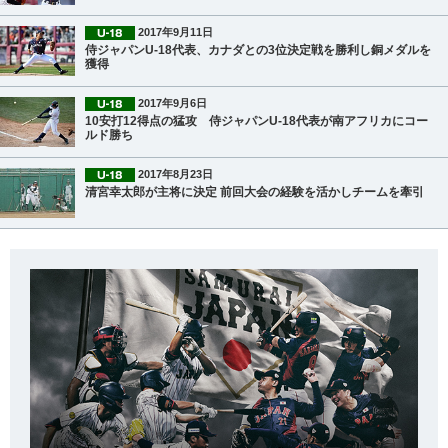
2017年9月11日
侍ジャパンU-18代表、カナダとの3位決定戦を勝利し銅メダルを
獲得
2017年9月6日
10安打12得点の猛攻 侍ジャパンU-18代表が南アフリカにコー
ルド勝ち
2017年8月23日
清宮幸太郎が主将に決定 前回大会の経験を活かしチームを牽引