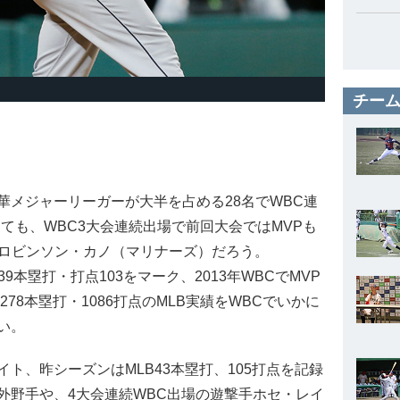
チーム
メジャーリーガーが大半を占める28名でWBC連
っても、WBC3大会連続出場で前回大会ではMVPも
るロビンソン・カノ（マリナーズ）だろう。
9本塁打・打点103をマーク、2013年WBCでMVP
78本塁打・1086打点のMLB実績をWBCでいかに
い。
、昨シーズンはMLB43本塁打、105打点を記録
外野手や、4大会連続WBC出場の遊撃手ホセ・レイ