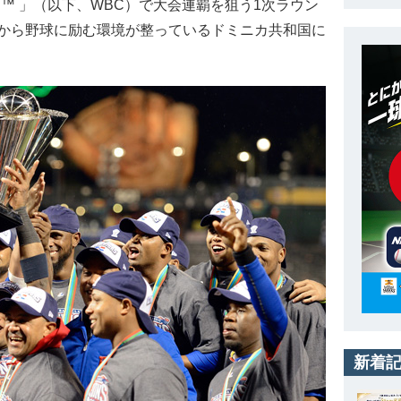
LASSIC™ 」（以下、WBC）で大会連覇を狙う1次ラウン
期から野球に励む環境が整っているドミニカ共和国に
新着