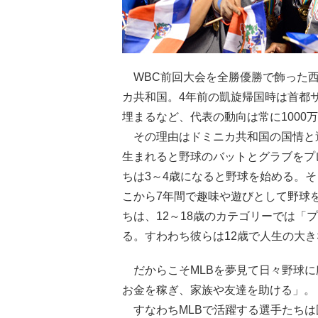
WBC前回大会を全勝優勝で飾った西
カ共和国。4年前の凱旋帰国時は首都
埋まるなど、代表の動向は常に1000
その理由はドミニカ共和国の国情と
生まれると野球のバットとグラブをプ
ちは3～4歳になると野球を始める。
こから7年間で趣味や遊びとして野球
ちは、12～18歳のカテゴリーでは「
る。すわわち彼らは12歳で人生の大
だからこそMLBを夢見て日々野球に
お金を稼ぎ、家族や友達を助ける」。
すなわちMLBで活躍する選手たちは