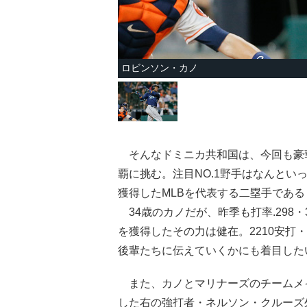
ロビンソン・カノ
そんなドミニカ共和国は、今回も豪華
覇に挑む。注目NO.1野手はなんとい
獲得したMLBを代表する二塁手であ
34歳のカノだが、昨季も打率.298・3
を獲得したその力は健在。2210安打・2
後輩たちに伝えていくかにも着目した
また、カノとマリナーズのチームメイト
した右の強打者・ネルソン・クルーズ