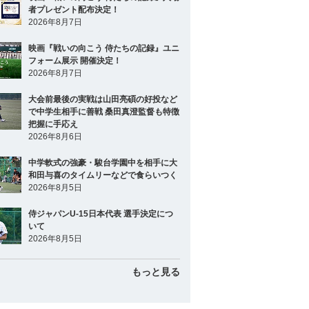
者プレゼント配布決定！
2026年8月7日
映画『戦いの向こう 侍たちの記録』ユニ
フォーム展示 開催決定！
2026年8月7日
大会前最後の実戦は山田亮碩の好投など
で中学生相手に善戦 桑田真澄監督も特徴
把握に手応え
2026年8月6日
中学軟式の強豪・駿台学園中を相手に大
和田与喜のタイムリーなどで食らいつく
2026年8月5日
侍ジャパンU-15日本代表 選手決定につ
いて
2026年8月5日
もっと見る