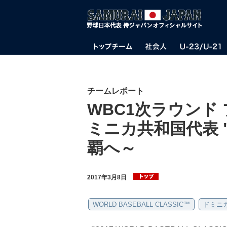
チームレポート
WBC1次ラウンド
ミニカ共和国代表 
覇へ～
2017年3月8日
WORLD BASEBALL CLASSIC™
ドミニ