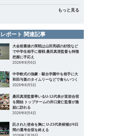
もっと見る
レポート 関連記事
大会前最後の実戦は山田亮碩の好投など
で中学生相手に善戦 桑田真澄監督も特徴
把握に手応え
2026年8月6日
中学軟式の強豪・駿台学園中を相手に大
和田与喜のタイムリーなどで食らいつく
2026年8月5日
桑田真澄監督率いるU-12代表が直前合宿
を開始 トップチームの井口資仁監督が激
励に訪れる
2026年8月4日
託された使命を胸に U-23代表候補が4日
間の選考合宿を終える
2026年7月26日