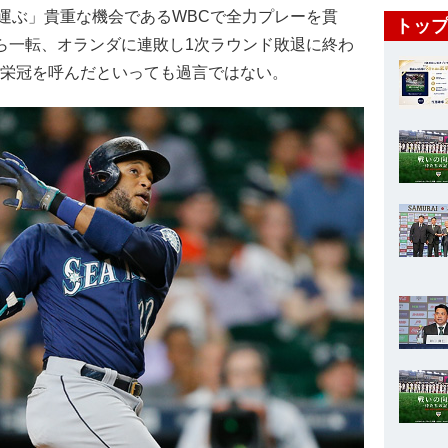
運ぶ」貴重な機会であるWBCで全力プレーを貫
トップ
から一転、オランダに連敗し1次ラウンド敗退に終わ
の栄冠を呼んだといっても過言ではない。