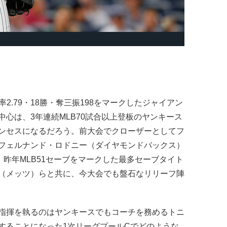
.79・18勝・奪三振198をマークしたジャイアン
心は、3年連続MLB70試合以上登板のヤンキース
ンセスになるだろう。前大会でクローザーとしてフ
フェルナンド・ロドニー（ダイヤモンドバックス）
、昨年MLB51セーブをマークした最多セーブタイト
（メッツ）らと共に、今大会でも盤石なリリーフ陣
指揮を執るのはヤンキースでもコーチを務めるトニ
することになった1次リーグプールCでどのような