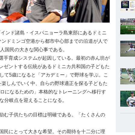
インド諸島・イスパニョーラ島東部にあるドミニ
サンドミンゴ空港から都市中心部までの沿道が人で
万人国民の大きな関心事である。
選手育成システムが起因している。最初の赤ん坊が
レゼントする伝統があるドミニカ共和国の子どもた
そして5歳になると「アカデミー」で野球を学ぶ。こ
を楽しんでいく中、自らの野球適正を探る子どもた
プロになるための」本格的なトレーニングへ移行す
きな分岐点を迎えることになる。
励む子供たちの目標は明確である。「たくさんの
国民にとって大きな希望。その期待を十二分に理