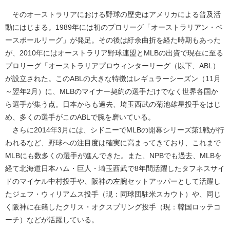
そのオーストラリアにおける野球の歴史はアメリカによる普及活
動にはじまる。1989年には初のプロリーグ「オーストラリアン・ベ
ースボールリーグ」が発足。その後は紆余曲折を経た時期もあった
が、2010年にはオーストラリア野球連盟とMLBの出資で現在に至る
プロリーグ「オーストラリアプロウィンターリーグ（以下、ABL）
が設立された。このABLの大きな特徴はレギュラーシーズン（11月
～翌年2月）に、MLBのマイナー契約の選手だけでなく世界各国か
ら選手が集う点。日本からも過去、埼玉西武の菊池雄星投手をはじ
め、多くの選手がこのABLで腕を磨いている。
さらに2014年3月には、シドニーでMLBの開幕シリーズ第1戦が行
われるなど、野球への注目度は確実に高まってきており、これまで
MLBにも数多くの選手が進んできた。また、NPBでも過去、MLBを
経て北海道日本ハム・巨人・埼玉西武で8年間活躍したタフネスサイ
ドのマイケル中村投手や、阪神の左腕セットアッパーとして活躍し
たジェフ・ウィリアムス投手（現：同球団駐米スカウト）や、同じ
く阪神に在籍したクリス・オクスプリング投手（現：韓国ロッテコ
ーチ）などが活躍している。