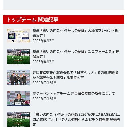
トップチーム 関連記事
映画『戦いの向こう 侍たちの記録』入場者プレゼント配
布決定！
2026年8月7日
映画『戦いの向こう 侍たちの記録』ユニフォーム展示 開
催決定！
2026年8月7日
井口資仁監督が就任会見で「日本らしさ」を力説 関係者
から球界全体を牽引する期待の声
2026年7月25日
侍ジャパントップチーム 井口資仁監督の就任について
2026年7月25日
『戦いの向こう 侍たちの記録 2026 WORLD BASEBALL
CLASSIC™』オリジナル特典付きムビチケ前売券 発売決
定