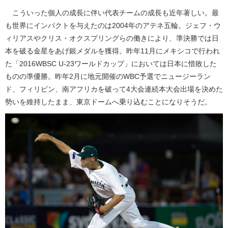
こういった個人の成長に伴い代表チームの成長も近年著しい。最
も世界にインパクトを与えたのは2004年のアテネ五輪。ジェフ・ウ
ィリアスやクリス・オクスプリングらの働きにより、準決勝では日
本を破る金星をあげ銀メダルを獲得。昨年11月にメキシコで行われ
た「2016WBSC U-23ワールドカップ」においては日本に惜敗した
ものの準優勝。昨年2月に地元開催のWBC予選でニュージーラン
ド、フィリピン、南アフリカを破って4大会連続本大会出場を決めた
勢いを維持したまま、東京ドームへ乗り込むことになりそうだ。