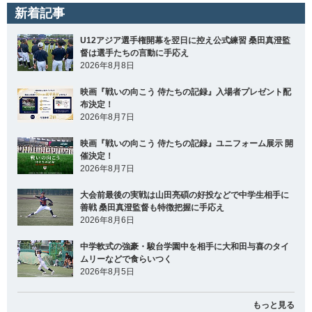
新着記事
U12アジア選手権開幕を翌日に控え公式練習 桑田真澄監
督は選手たちの言動に手応え
2026年8月8日
映画『戦いの向こう 侍たちの記録』入場者プレゼント配
布決定！
2026年8月7日
映画『戦いの向こう 侍たちの記録』ユニフォーム展示 開
催決定！
2026年8月7日
大会前最後の実戦は山田亮碩の好投などで中学生相手に
善戦 桑田真澄監督も特徴把握に手応え
2026年8月6日
中学軟式の強豪・駿台学園中を相手に大和田与喜のタイ
ムリーなどで食らいつく
2026年8月5日
もっと見る