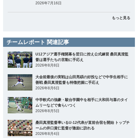
2026年7月16日
もっと見る
チームレポート 関連記事
U12アジア選手権開幕を翌日に控え公式練習 桑田真澄監
督は選手たちの言動に手応え
2026年8月8日
大会前最後の実戦は山田亮碩の好投などで中学生相手に
善戦 桑田真澄監督も特徴把握に手応え
2026年8月6日
中学軟式の強豪・駿台学園中を相手に大和田与喜のタイ
ムリーなどで食らいつく
2026年8月5日
桑田真澄監督率いるU-12代表が直前合宿を開始 トップチ
ームの井口資仁監督が激励に訪れる
2026年8月4日