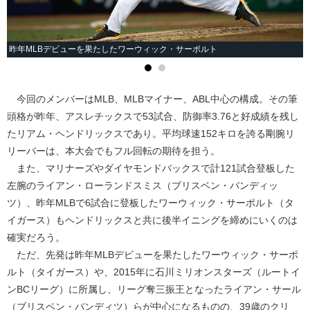
昨年MLBデビューを果たしたワーウィック・サーポルト
今回のメンバーはMLB、MLBマイナー、ABL中心の構成。その筆
頭格が昨年、アスレチックスで53試合、防御率3.76と好成績を残し
たリアム・ヘンドリックスであり。平均球速152キロを誇る剛腕リ
リーバーは、本大会でもフル回転の期待を担う。
また、マリナーズやダイヤモンドバックスで計121試合登板した
左腕のライアン・ローランドスミス（ブリスベン・バンディッ
ツ）、昨年MLBで6試合に登板したワーウィック・サーポルト（タ
イガース）もヘンドリックスと共に後半イニングを締めにいくのは
確実だろう。
ただ、先発は昨年MLBデビューを果たしたワーウィック・サーポ
ルト（タイガース）や、2015年に石川ミリオンスターズ（ルートイ
ンBCリーグ）に所属し、リーグ奪三振王となったライアン・サール
（ブリスベン・バンディツ）らが中心になるものの、39歳のクリ