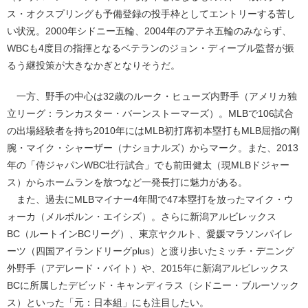
ス・オクスプリングも予備登録の投手枠としてエントリーする苦し
い状況。2000年シドニー五輪、2004年のアテネ五輪のみならず、
WBCも4度目の指揮となるベテランのジョン・ディーブル監督が振
るう継投策が大きなかぎとなりそうだ。
一方、野手の中心は32歳のルーク・ヒューズ内野手（アメリカ独
立リーグ：ランカスター・バーンストーマーズ）。MLBで106試合
の出場経験者を持ち2010年にはMLB初打席初本塁打もMLB屈指の剛
腕・マイク・シャーザー（ナショナルズ）からマーク。また、2013
年の「侍ジャパンWBC壮行試合」でも前田健太（現MLBドジャー
ス）からホームランを放つなど一発長打に魅力がある。
また、過去にMLBマイナー4年間で47本塁打を放ったマイク・ウ
ォーカ（メルボルン・エイシズ）。さらに新潟アルビレックス
BC（ルートインBCリーグ）、東京ヤクルト、愛媛マラソンパイレ
ーツ（四国アイランドリーグplus）と渡り歩いたミッチ・デニング
外野手（アデレード・バイト）や、2015年に新潟アルビレックス
BCに所属したデビッド・キャンディラス（シドニー・ブルーソック
ス）といった「元：日本組」にも注目したい。