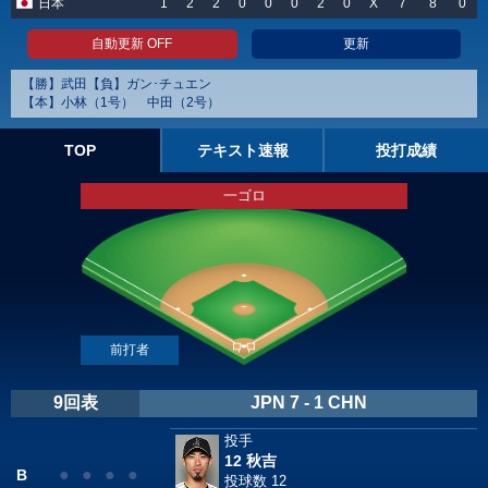
日本
1
2
2
0
0
0
2
0
X
7
8
0
自動更新 OFF
更新
【勝】武田【負】ガン･チュエン
【本】小林（1号） 中田（2号）
TOP
テキスト速報
投打成績