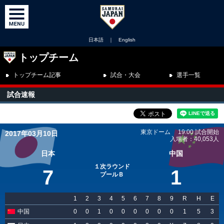
日本語
｜
English
トップチーム
トップチーム記事
試合・大会
選手一覧
試合速報
東京ドーム 19:00 試合開始
2017年03月10日
入場者：40,053人
日本
中国
１次ラウンド
7
1
プールＢ
1
2
3
4
5
6
7
8
9
R
H
E
中国
0
0
1
0
0
0
0
0
0
1
5
3